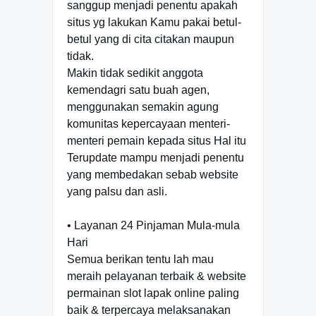
sanggup menjadi penentu apakah
situs yg lakukan Kamu pakai betul-
betul yang di cita citakan maupun
tidak.
Makin tidak sedikit anggota
kemendagri satu buah agen,
menggunakan semakin agung
komunitas kepercayaan menteri-
menteri pemain kepada situs Hal itu
Terupdate mampu menjadi penentu
yang membedakan sebab website
yang palsu dan asli.
• Layanan 24 Pinjaman Mula-mula
Hari
Semua berikan tentu lah mau
meraih pelayanan terbaik & website
permainan slot lapak online paling
baik & terpercaya melaksanakan