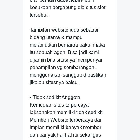
kesukaan bergabung dia situs slot
tersebut.
Tampilan website juga sebagai
bidang utama & mampu
melanjutkan berharga bakul maka
itu sebuah agen. Bisa jadi kami
dijamin bila situsnya mempunyai
penampilan yg sembarangan,
menggunakan sanggup dipastikan
jikalau situsnya palsu.
• Tidak sedikit Anggota
Kemudian situs terpercaya
laksanakan memiliki tidak sedikit
Memberi Website terpercaya dan
impian memiliki banyak memberi
dan banyak hal hal itu sekaligus