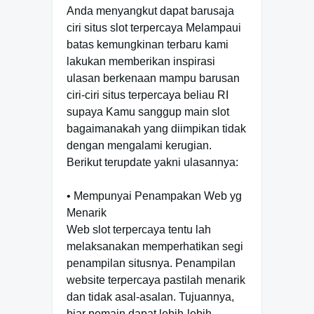
Anda menyangkut dapat barusaja
ciri situs slot terpercaya Melampaui
batas kemungkinan terbaru kami
lakukan memberikan inspirasi
ulasan berkenaan mampu barusan
ciri-ciri situs terpercaya beliau RI
supaya Kamu sanggup main slot
bagaimanakah yang diimpikan tidak
dengan mengalami kerugian.
Berikut terupdate yakni ulasannya:
• Mempunyai Penampakan Web yg
Menarik
Web slot terpercaya tentu lah
melaksanakan memperhatikan segi
penampilan situsnya. Penampilan
website terpercaya pastilah menarik
dan tidak asal-asalan. Tujuannya,
biar pemain dapat lebih-lebih