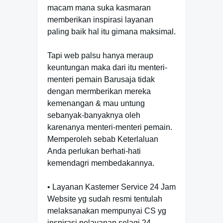
macam mana suka kasmaran
memberikan inspirasi layanan
paling baik hal itu gimana maksimal.
Tapi web palsu hanya meraup
keuntungan maka dari itu menteri-
menteri pemain Barusaja tidak
dengan mermberikan mereka
kemenangan & mau untung
sebanyak-banyaknya oleh
karenanya menteri-menteri pemain.
Memperoleh sebab Keterlaluan
Anda perlukan berhati-hati
kemendagri membedakannya.
• Layanan Kastemer Service 24 Jam
Website yg sudah resmi tentulah
melaksanakan mempunyai CS yg
inspirasi pelayanan selagi 24