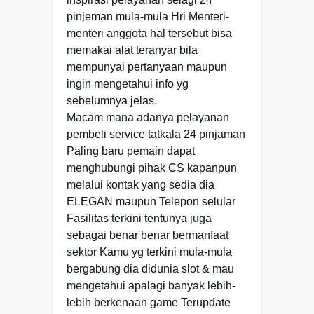
pinjeman mula-mula Hri Menteri-
menteri anggota hal tersebut bisa
memakai alat teranyar bila
mempunyai pertanyaan maupun
ingin mengetahui info yg
sebelumnya jelas.
Macam mana adanya pelayanan
pembeli service tatkala 24 pinjaman
Paling baru pemain dapat
menghubungi pihak CS kapanpun
melalui kontak yang sedia dia
ELEGAN maupun Telepon selular
Fasilitas terkini tentunya juga
sebagai benar benar bermanfaat
sektor Kamu yg terkini mula-mula
bergabung dia didunia slot & mau
mengetahui apalagi banyak lebih-
lebih berkenaan game Terupdate