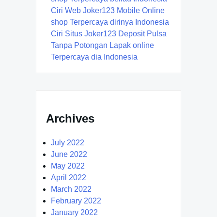
Ciri Web Joker123 Mobile Online
shop Terpercaya dirinya Indonesia
Ciri Situs Joker123 Deposit Pulsa
Tanpa Potongan Lapak online
Terpercaya dia Indonesia
Archives
July 2022
June 2022
May 2022
April 2022
March 2022
February 2022
January 2022