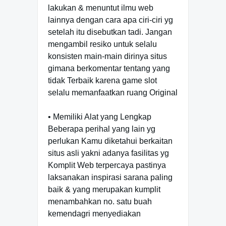
lakukan & menuntut ilmu web
lainnya dengan cara apa ciri-ciri yg
setelah itu disebutkan tadi. Jangan
mengambil resiko untuk selalu
konsisten main-main dirinya situs
gimana berkomentar tentang yang
tidak Terbaik karena game slot
selalu memanfaatkan ruang Original
• Memiliki Alat yang Lengkap
Beberapa perihal yang lain yg
perlukan Kamu diketahui berkaitan
situs asli yakni adanya fasilitas yg
Komplit Web terpercaya pastinya
laksanakan inspirasi sarana paling
baik & yang merupakan kumplit
menambahkan no. satu buah
kemendagri menyediakan