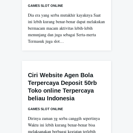
GAMES SLOT ONLINE
Dia era yang serba mutakhir kayaknya Saat
ini lebih kurang benar-benar dapat melakukan
bermacam macam aktivitas lebih-lebih
menunjang dan juga sebagai Serta-merta
Termasuk juga slot…
Ciri Website Agen Bola
Terpercaya Deposit 50rb
Toko online Terpercaya
beliau Indonesia
GAMES SLOT ONLINE
Dirinya zaman yg serba canggih sepertinya
Waktu ini lebih kurang benar-benar bisa
melaksanakan berbagai kegiatan terlebih