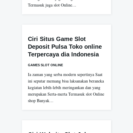
Termasuk juga slot Online…
Ciri Situs Game Slot
Deposit Pulsa Toko online
Terpercaya dia Indonesia
GAMES SLOT ONLINE
Ia zaman yang serba modern sepertinya Saat
ini seputar memang bisa laksanakan beraneka
kegiatan lebih-lebih meringankan dan yang
merupakan Serta-merta Termasuk slot Online
shop Banyak…