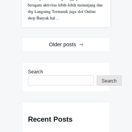
beragam aktivitas lebih-lebih menunjang dan
sbg Langsung Termasuk juga slot Online
shop Banyak hal…
Posts
Older posts
navigation
Search
Search
Recent Posts