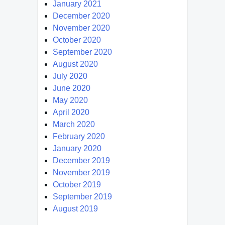
January 2021
December 2020
November 2020
October 2020
September 2020
August 2020
July 2020
June 2020
May 2020
April 2020
March 2020
February 2020
January 2020
December 2019
November 2019
October 2019
September 2019
August 2019