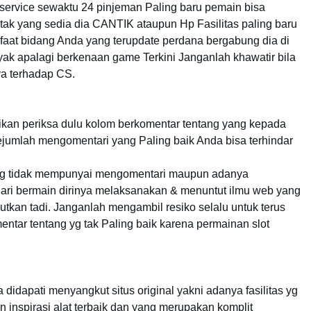
ervice sewaktu 24 pinjeman Paling baru pemain bisa
k yang sedia dia CANTIK ataupun Hp Fasilitas paling baru
aat bidang Anda yang terupdate perdana bergabung dia di
yak apalagi berkenaan game Terkini Janganlah khawatir bila
a terhadap CS.
tikan periksa dulu kolom berkomentar tentang yang kepada
jumlah mengomentari yang Paling baik Anda bisa terhindar
g tidak mempunyai mengomentari maupun adanya
dari bermain dirinya melaksanakan & menuntut ilmu web yang
utkan tadi. Janganlah mengambil resiko selalu untuk terus
tar tentang yg tak Paling baik karena permainan slot
didapati menyangkut situs original yakni adanya fasilitas yg
n inspirasi alat terbaik dan yang merupakan komplit