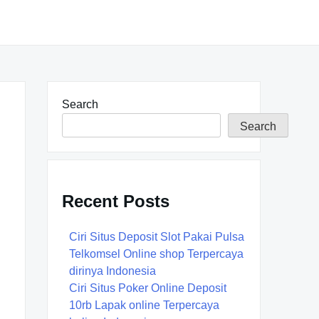
Search
Search
Recent Posts
Ciri Situs Deposit Slot Pakai Pulsa
Telkomsel Online shop Terpercaya
dirinya Indonesia
Ciri Situs Poker Online Deposit
10rb Lapak online Terpercaya