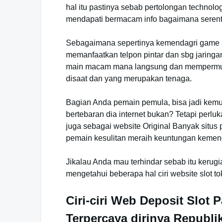
hal itu pastinya sebab pertolongan technol
mendapati bermacam info bagaimana seren
Sebagaimana sepertinya kemendagri game 
memanfaatkan telpon pintar dan sbg jaring
main macam mana langsung dan mempermuda
disaat dan yang merupakan tenaga.
Bagian Anda pemain pemula, bisa jadi kemud
bertebaran dia internet bukan? Tetapi perl
juga sebagai website Original Banyak situ
pemain kesulitan meraih keuntungan kemend
Jikalau Anda mau terhindar sebab itu kerugian
mengetahui beberapa hal ciri website slot to
Ciri-ciri Web Deposit Slot 
Terpercaya dirinya Republi