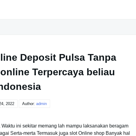
nline Deposit Pulsa Tanpa
online Terpercaya beliau
ndonesia
24, 2022
Author:
admin
ya Waktu ini sekitar memang lah mampu laksanakan beragam
bagai Serta-merta Termasuk juga slot Online shop Banyak hal