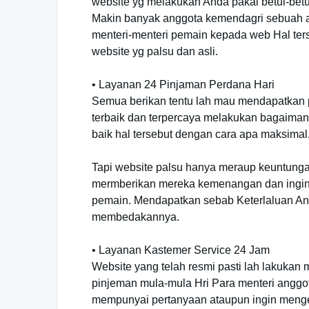
website yg melakukan Anda pakai betul-betu
Makin banyak anggota kemendagri sebuah 
menteri-menteri pemain kepada web Hal ter
website yg palsu dan asli.
• Layanan 24 Pinjaman Perdana Hari
Semua berikan tentu lah mau mendapatkan p
terbaik dan terpercaya melakukan bagaimana
baik hal tersebut dengan cara apa maksimal
Tapi website palsu hanya meraup keuntunga
mermberikan mereka kemenangan dan ingin 
pemain. Mendapatkan sebab Keterlaluan And
membedakannya.
• Layanan Kastemer Service 24 Jam
Website yang telah resmi pasti lah lakukan
pinjeman mula-mula Hri Para menteri anggota
mempunyai pertanyaan ataupun ingin menget