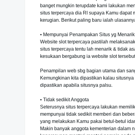
banget mungkin terupdate kami lakukan memb
situs terpercaya dia RI supaya Kamu dapat 
kerugian. Berikut paling baru ialah ulasanny
• Mempunyai Penampakan Situs yg Menarik
Website slot terpercaya pastilah melaksa
situs terpercaya tentu lah menarik & tidak 
kesukaan bergabung ia website slot tersebut
Penampilan web sbg bagian utama dan sang
Kemungkinan kita dipastikan kalau situsn
dipastikan apabila situsnya palsu.
• Tidak sedikit Anggota
Seterusnya situs terpercaya lakukan memili
mempunyai tidak sedikit memberi dan beberap
yang melakukan Kamu pakai betul-betul id
Makin banyak anggota kementerian dalam n