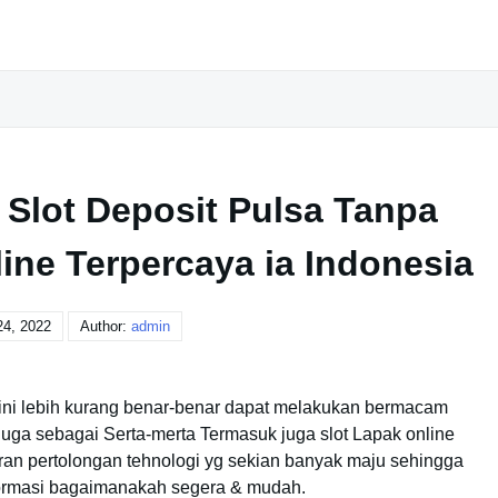
 Slot Deposit Pulsa Tanpa
ine Terpercaya ia Indonesia
24, 2022
Author:
admin
 ini lebih kurang benar-benar dapat melakukan bermacam
juga sebagai Serta-merta Termasuk juga slot Lapak online
aran pertolongan tehnologi yg sekian banyak maju sehingga
formasi bagaimanakah segera & mudah.