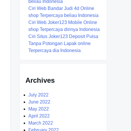
beliau Indonesia
Ciri Web Bandar Judi 4d Online
shop Terpercaya beliau Indonesia
Ciri Web Joker123 Mobile Online
shop Terpercaya dirinya Indonesia
Ciri Situs Joker123 Deposit Pulsa
Tanpa Potongan Lapak online
Terpercaya dia Indonesia
Archives
July 2022
June 2022
May 2022
April 2022
March 2022
February 2022