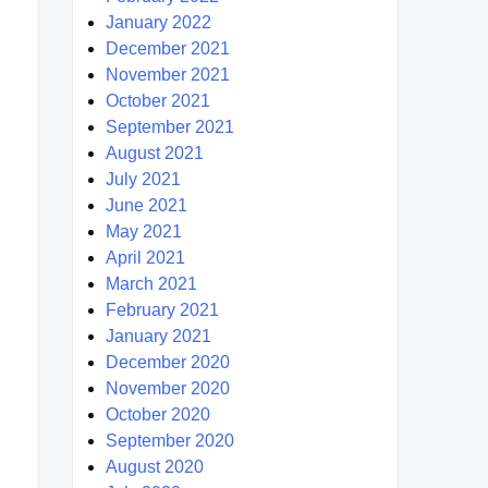
January 2022
December 2021
November 2021
October 2021
September 2021
August 2021
July 2021
June 2021
May 2021
April 2021
March 2021
February 2021
January 2021
December 2020
November 2020
October 2020
September 2020
August 2020