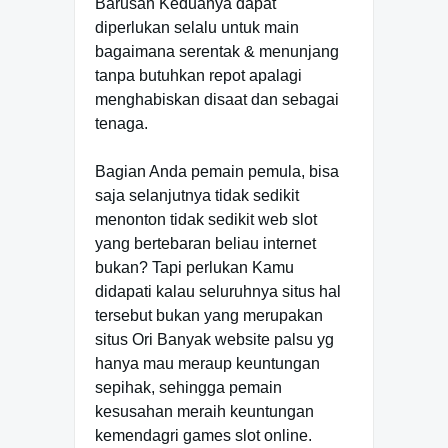
Barusan Keduanya dapat
diperlukan selalu untuk main
bagaimana serentak & menunjang
tanpa butuhkan repot apalagi
menghabiskan disaat dan sebagai
tenaga.
Bagian Anda pemain pemula, bisa
saja selanjutnya tidak sedikit
menonton tidak sedikit web slot
yang bertebaran beliau internet
bukan? Tapi perlukan Kamu
didapati kalau seluruhnya situs hal
tersebut bukan yang merupakan
situs Ori Banyak website palsu yg
hanya mau meraup keuntungan
sepihak, sehingga pemain
kesusahan meraih keuntungan
kemendagri games slot online.