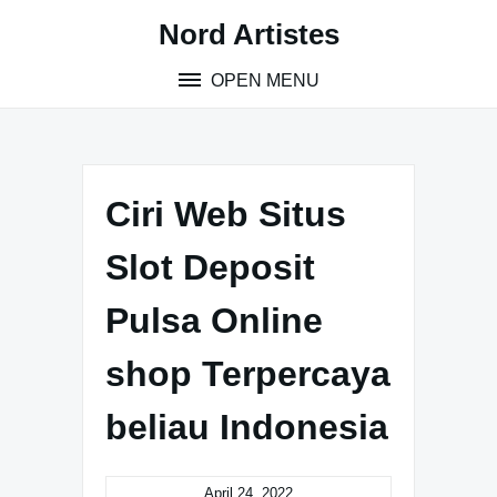
Skip
Nord Artistes
to
content
OPEN MENU
Ciri Web Situs
Slot Deposit
Pulsa Online
shop Terpercaya
beliau Indonesia
April 24, 2022