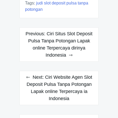
Tags:
judi slot deposit pulsa tanpa
potongan
Post
Previous:
Ciri Situs Slot Deposit
navigation
Pulsa Tanpa Potongan Lapak
online Terpercaya dirinya
Indonesia
Next:
Ciri Website Agen Slot
Deposit Pulsa Tanpa Potongan
Lapak online Terpercaya ia
Indonesia