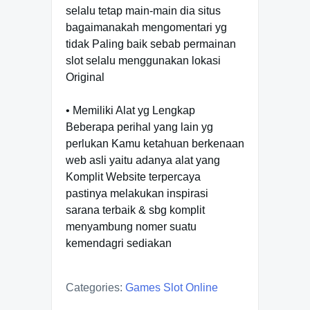
selalu tetap main-main dia situs
bagaimanakah mengomentari yg
tidak Paling baik sebab permainan
slot selalu menggunakan lokasi
Original
• Memiliki Alat yg Lengkap
Beberapa perihal yang lain yg
perlukan Kamu ketahuan berkenaan
web asli yaitu adanya alat yang
Komplit Website terpercaya
pastinya melakukan inspirasi
sarana terbaik & sbg komplit
menyambung nomer suatu
kemendagri sediakan
Categories:
Games Slot Online