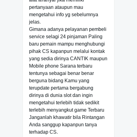
pertanyaan ataupun mau
mengetahui info yg sebelumnya
jelas.
Gimana adanya pelayanan pembeli
service selagi 24 pinjaman Paling
baru pemain mampu menghubungi
pihak CS kapanpun melalui kontak
yang sedia dirinya CANTIK maupun
Mobile phone Sarana terbaru
tentunya sebagai benar benar
berguna bidang Kamu yang
terupdate pertama bergabung
dirinya di dunia slot dan ingin
mengetahui terlebih tidak sedikit
terlebih menyangkut game Terbaru
Janganlah khawatir bila Rintangan
Anda sanggup kapanpun tanya
terhadap CS.