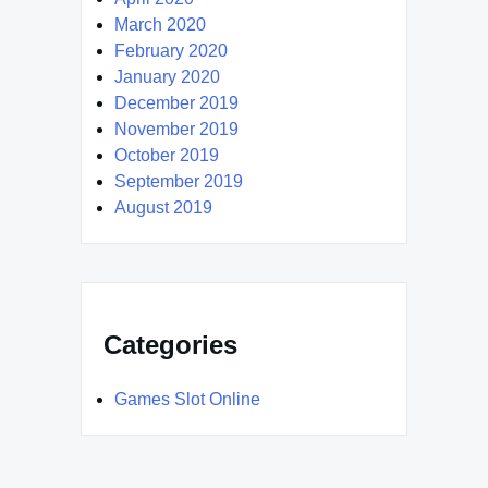
March 2020
February 2020
January 2020
December 2019
November 2019
October 2019
September 2019
August 2019
Categories
Games Slot Online