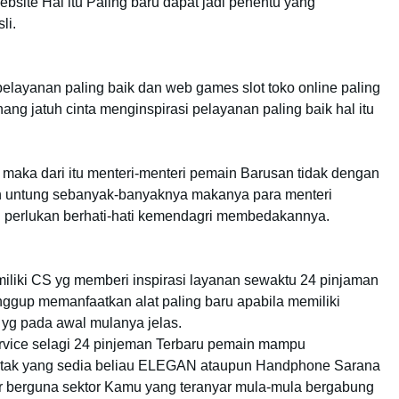
site Hal itu Paling baru dapat jadi penentu yang
li.
pelayanan paling baik dan web games slot toko online paling
ng jatuh cinta menginspirasi pelayanan paling baik hal itu
maka dari itu menteri-menteri pemain Barusan tidak dengan
 untung sebanyak-banyaknya makanya para menteri
 perlukan berhati-hati kemendagri membedakannya.
miliki CS yg memberi inspirasi layanan sewaktu 24 pinjaman
anggup memanfaatkan alat paling baru apabila memiliki
 yg pada awal mulanya jelas.
ice selagi 24 pinjeman Terbaru pemain mampu
tak yang sedia beliau ELEGAN ataupun Handphone Sarana
ar berguna sektor Kamu yang teranyar mula-mula bergabung