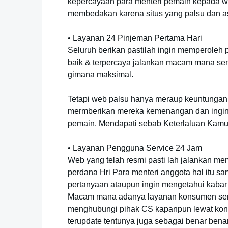
kepercayaan para menteri pemain kepada web
membedakan karena situs yang palsu dan as
• Layanan 24 Pinjeman Pertama Hari
Seluruh berikan pastilah ingin memperoleh 
baik & terpercaya jalankan macam mana sena
gimana maksimal.
Tetapi web palsu hanya meraup keuntungan 
mermberikan mereka kemenangan dan ingin
pemain. Mendapati sebab Keterlaluan Kamu
• Layanan Pengguna Service 24 Jam
Web yang telah resmi pasti lah jalankan me
perdana Hri Para menteri anggota hal itu s
pertanyaan ataupun ingin mengetahui kabar
Macam mana adanya layanan konsumen serv
menghubungi pihak CS kapanpun lewat kon
terupdate tentunya juga sebagai benar ben