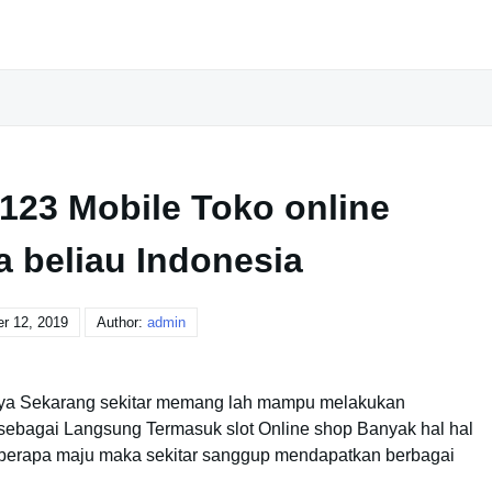
r123 Mobile Toko online
a beliau Indonesia
r 12, 2019
Author:
admin
inya Sekarang sekitar memang lah mampu melakukan
sebagai Langsung Termasuk slot Online shop Banyak hal hal
beberapa maju maka sekitar sanggup mendapatkan berbagai