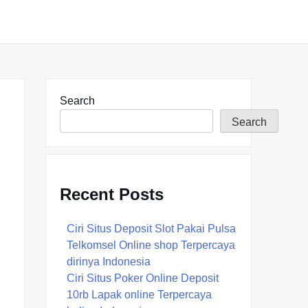
Search
Search
Recent Posts
Ciri Situs Deposit Slot Pakai Pulsa
Telkomsel Online shop Terpercaya
dirinya Indonesia
Ciri Situs Poker Online Deposit
10rb Lapak online Terpercaya