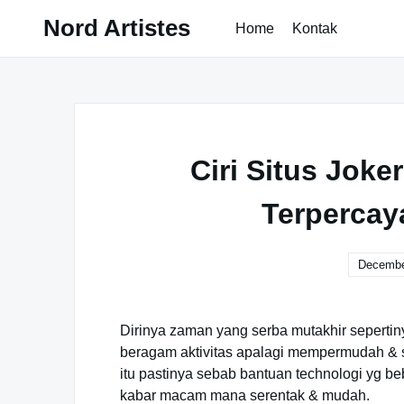
Skip
Nord Artistes
Home
Kontak
to
content
Ciri Situs Joke
Terpercay
Decembe
Dirinya zaman yang serba mutakhir sepert
beragam aktivitas apalagi mempermudah & 
itu pastinya sebab bantuan technologi yg 
kabar macam mana serentak & mudah.