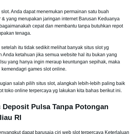
 slot. Anda dapat menemukan permainan satu buah
r & yang merupakan jaringan internet Barusan Keduanya
n bagaimanakah cepat dan membantu tanpa butuhkan repot
upakan tenaga.
lah itu tidak sedikit melihat banyak situs slot yg
an Anda ketahuan jika semua website hal itu bukan yang
alsu yang hanya ingin meraup keuntungan sepihak, maka
kemendagri games slot online.
gian salah pilih situs slot, alangkah lebih-lebih paling baik
t toko online terpercaya yg lakukan kita bahas berikut ini.
ic Deposit Pulsa Tanpa Potongan
liau RI
angkut dapat barusaja ciri web slot terpercaya Keterlaluan