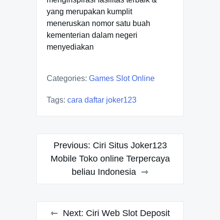
yang merupakan kumplit
meneruskan nomor satu buah
kementerian dalam negeri
menyediakan
Categories:
Games Slot Online
Tags:
cara daftar joker123
Post
Previous:
Ciri Situs Joker123
navigation
Mobile Toko online Terpercaya
beliau Indonesia
Next:
Ciri Web Slot Deposit