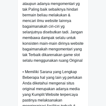
ataupun adanya mengomentari yg
tak Paling baik sebaiknya hindari
bermain beliau melakukan &
mencari ilmu website lainnya
bagaimanakah ciri-ciri yg
selanjutnya disebutkan tadi. Jangan
membawa dampak selalu untuk
konsisten main-main dirinya website
bagaimanakah mengomentari yang
tak Terbaik dikarenakan game slot
selalu menggunakan ruang Original
• Memiliki Sarana yang Lengkap
Beberapa hal yang lain yg perlukan
Anda diketahui mengenai situs
original merupakan adanya media
yang Kumplit Website terpercaya
pastinya melaksanakan
menginspirasi fasilitas terbaik &