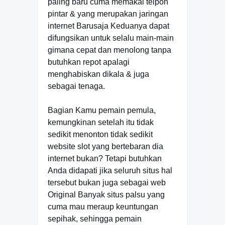
paling baru cuma memakai telpon
pintar & yang merupakan jaringan
internet Barusaja Keduanya dapat
difungsikan untuk selalu main-main
gimana cepat dan menolong tanpa
butuhkan repot apalagi
menghabiskan dikala & juga
sebagai tenaga.
Bagian Kamu pemain pemula,
kemungkinan setelah itu tidak
sedikit menonton tidak sedikit
website slot yang bertebaran dia
internet bukan? Tetapi butuhkan
Anda didapati jika seluruh situs hal
tersebut bukan juga sebagai web
Original Banyak situs palsu yang
cuma mau meraup keuntungan
sepihak, sehingga pemain