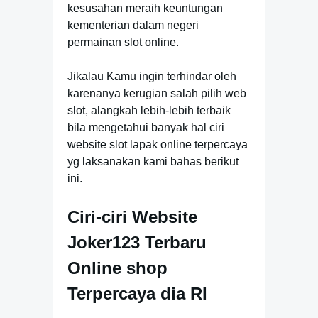
kesusahan meraih keuntungan
kementerian dalam negeri
permainan slot online.
Jikalau Kamu ingin terhindar oleh
karenanya kerugian salah pilih web
slot, alangkah lebih-lebih terbaik
bila mengetahui banyak hal ciri
website slot lapak online terpercaya
yg laksanakan kami bahas berikut
ini.
Ciri-ciri Website
Joker123 Terbaru
Online shop
Terpercaya dia RI