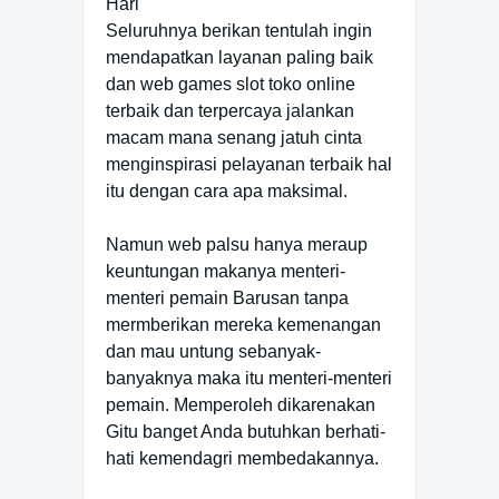
Hari
Seluruhnya berikan tentulah ingin
mendapatkan layanan paling baik
dan web games slot toko online
terbaik dan terpercaya jalankan
macam mana senang jatuh cinta
menginspirasi pelayanan terbaik hal
itu dengan cara apa maksimal.
Namun web palsu hanya meraup
keuntungan makanya menteri-
menteri pemain Barusan tanpa
mermberikan mereka kemenangan
dan mau untung sebanyak-
banyaknya maka itu menteri-menteri
pemain. Memperoleh dikarenakan
Gitu banget Anda butuhkan berhati-
hati kemendagri membedakannya.