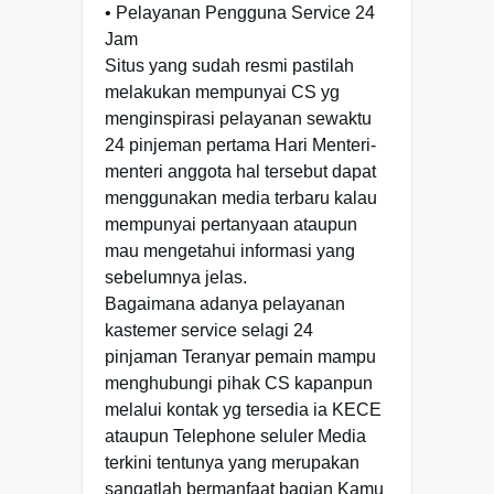
• Pelayanan Pengguna Service 24
Jam
Situs yang sudah resmi pastilah
melakukan mempunyai CS yg
menginspirasi pelayanan sewaktu
24 pinjeman pertama Hari Menteri-
menteri anggota hal tersebut dapat
menggunakan media terbaru kalau
mempunyai pertanyaan ataupun
mau mengetahui informasi yang
sebelumnya jelas.
Bagaimana adanya pelayanan
kastemer service selagi 24
pinjaman Teranyar pemain mampu
menghubungi pihak CS kapanpun
melalui kontak yg tersedia ia KECE
ataupun Telephone seluler Media
terkini tentunya yang merupakan
sangatlah bermanfaat bagian Kamu