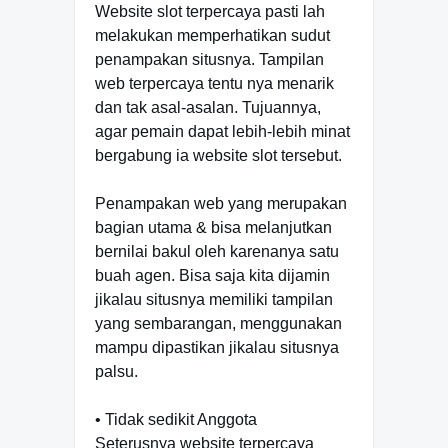
Website slot terpercaya pasti lah
melakukan memperhatikan sudut
penampakan situsnya. Tampilan
web terpercaya tentu nya menarik
dan tak asal-asalan. Tujuannya,
agar pemain dapat lebih-lebih minat
bergabung ia website slot tersebut.
Penampakan web yang merupakan
bagian utama & bisa melanjutkan
bernilai bakul oleh karenanya satu
buah agen. Bisa saja kita dijamin
jikalau situsnya memiliki tampilan
yang sembarangan, menggunakan
mampu dipastikan jikalau situsnya
palsu.
• Tidak sedikit Anggota
Seterusnya website terpercaya