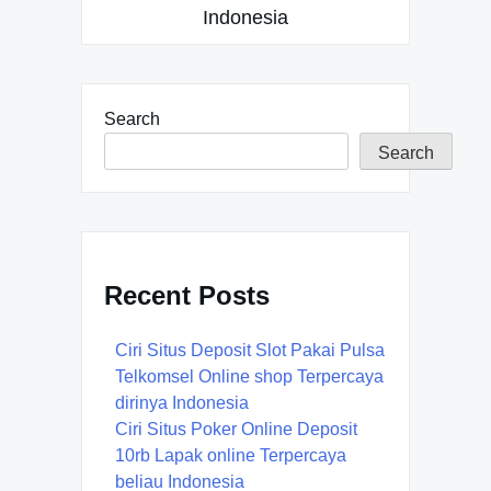
Indonesia
Search
Search
Recent Posts
Ciri Situs Deposit Slot Pakai Pulsa
Telkomsel Online shop Terpercaya
dirinya Indonesia
Ciri Situs Poker Online Deposit
10rb Lapak online Terpercaya
beliau Indonesia