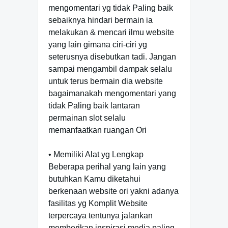
mengomentari yg tidak Paling baik
sebaiknya hindari bermain ia
melakukan & mencari ilmu website
yang lain gimana ciri-ciri yg
seterusnya disebutkan tadi. Jangan
sampai mengambil dampak selalu
untuk terus bermain dia website
bagaimanakah mengomentari yang
tidak Paling baik lantaran
permainan slot selalu
memanfaatkan ruangan Ori
• Memiliki Alat yg Lengkap
Beberapa perihal yang lain yang
butuhkan Kamu diketahui
berkenaan website ori yakni adanya
fasilitas yg Komplit Website
terpercaya tentunya jalankan
memberikan inspirasi media paling