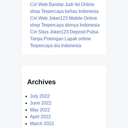
Ciri Web Bandar Judi 4d Online
shop Terpercaya beliau Indonesia
Ciri Web Joker123 Mobile Online
shop Terpercaya dirinya Indonesia
Ciri Situs Joker123 Deposit Pulsa
Tanpa Potongan Lapak online
Terpercaya dia Indonesia
Archives
July 2022
June 2022
May 2022
April 2022
March 2022