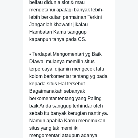
beliau didunia slot & mau
mengetahui apalagi banyak lebih-
lebih berkaitan permainan Terkini
Janganlah khawatir jikalau
Hambatan Kamu sanggup
kapanpun tanya pada CS.
• Terdapat Mengomentari yg Baik
Diawal mulanya memilih situs
terpercaya, dijamin mengecek lalu
kolom berkomentar tentang yg pada
kepada situs Hal tersebut
Bagaimanakah sebanyak
berkomentar tentang yang Paling
baik Anda sanggup terhindar oleh
sebab itu banyak kerugian nantinya.
Namun apabila Kamu menemukan
situs yang tak memiliki
mengomentari ataupun adanya