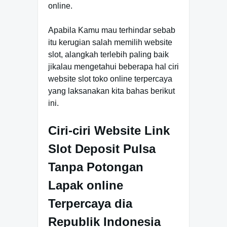
online.
Apabila Kamu mau terhindar sebab
itu kerugian salah memilih website
slot, alangkah terlebih paling baik
jikalau mengetahui beberapa hal ciri
website slot toko online terpercaya
yang laksanakan kita bahas berikut
ini.
Ciri-ciri Website Link
Slot Deposit Pulsa
Tanpa Potongan
Lapak online
Terpercaya dia
Republik Indonesia