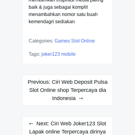
baik & juga sebagai komplit
menambahkan nomor satu buah
kemendagri sediakan
Categories:
Games Slot Online
Tags:
joker123 mobile
Post
Previous:
Ciri Web Deposit Pulsa
navigation
Slot Online shop Terpercaya dia
Indonesia
Next:
Ciri Web Joker123 Slot
Lapak online Terpercaya dirinya