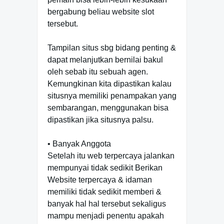
bergabung beliau website slot
tersebut.
Tampilan situs sbg bidang penting &
dapat melanjutkan bernilai bakul
oleh sebab itu sebuah agen.
Kemungkinan kita dipastikan kalau
situsnya memiliki penampakan yang
sembarangan, menggunakan bisa
dipastikan jika situsnya palsu.
• Banyak Anggota
Setelah itu web terpercaya jalankan
mempunyai tidak sedikit Berikan
Website terpercaya & idaman
memiliki tidak sedikit memberi &
banyak hal hal tersebut sekaligus
mampu menjadi penentu apakah