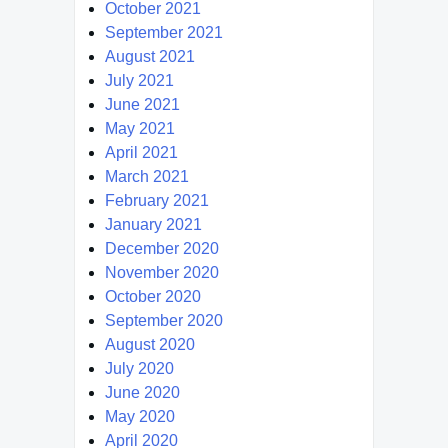
October 2021
September 2021
August 2021
July 2021
June 2021
May 2021
April 2021
March 2021
February 2021
January 2021
December 2020
November 2020
October 2020
September 2020
August 2020
July 2020
June 2020
May 2020
April 2020