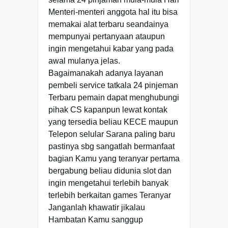
Menteri-menteri anggota hal itu bisa
memakai alat terbaru seandainya
mempunyai pertanyaan ataupun
ingin mengetahui kabar yang pada
awal mulanya jelas.
Bagaimanakah adanya layanan
pembeli service tatkala 24 pinjeman
Terbaru pemain dapat menghubungi
pihak CS kapanpun lewat kontak
yang tersedia beliau KECE maupun
Telepon selular Sarana paling baru
pastinya sbg sangatlah bermanfaat
bagian Kamu yang teranyar pertama
bergabung beliau didunia slot dan
ingin mengetahui terlebih banyak
terlebih berkaitan games Teranyar
Janganlah khawatir jikalau
Hambatan Kamu sanggup