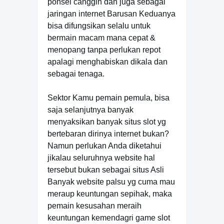
ponsel canggih dan juga sebagai
jaringan internet Barusan Keduanya
bisa difungsikan selalu untuk
bermain macam mana cepat &
menopang tanpa perlukan repot
apalagi menghabiskan dikala dan
sebagai tenaga.
Sektor Kamu pemain pemula, bisa
saja selanjutnya banyak
menyaksikan banyak situs slot yg
bertebaran dirinya internet bukan?
Namun perlukan Anda diketahui
jikalau seluruhnya website hal
tersebut bukan sebagai situs Asli
Banyak website palsu yg cuma mau
meraup keuntungan sepihak, maka
pemain kesusahan meraih
keuntungan kemendagri game slot