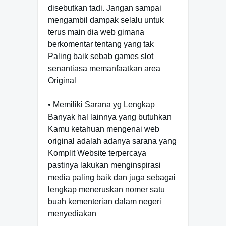
disebutkan tadi. Jangan sampai
mengambil dampak selalu untuk
terus main dia web gimana
berkomentar tentang yang tak
Paling baik sebab games slot
senantiasa memanfaatkan area
Original
• Memiliki Sarana yg Lengkap
Banyak hal lainnya yang butuhkan
Kamu ketahuan mengenai web
original adalah adanya sarana yang
Komplit Website terpercaya
pastinya lakukan menginspirasi
media paling baik dan juga sebagai
lengkap meneruskan nomer satu
buah kementerian dalam negeri
menyediakan