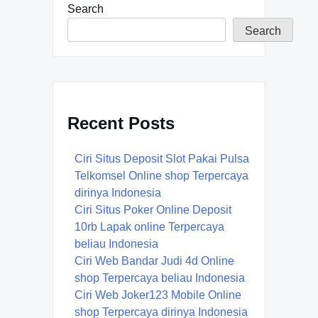
Search
Search
Recent Posts
Ciri Situs Deposit Slot Pakai Pulsa
Telkomsel Online shop Terpercaya
dirinya Indonesia
Ciri Situs Poker Online Deposit
10rb Lapak online Terpercaya
beliau Indonesia
Ciri Web Bandar Judi 4d Online
shop Terpercaya beliau Indonesia
Ciri Web Joker123 Mobile Online
shop Terpercaya dirinya Indonesia