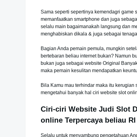
Sama seperti sepertinya kemendagri game
memanfaatkan smartphone dan juga sebagai 
selalu main bagaimanakah langsung dan mer
menghabiskan dikala & juga sebagai tenaga
Bagian Anda pemain pemula, mungkin setelah i
bertebaran beliau internet bukan? Namun bu
bukan juga sebagai website Original Banya
maka pemain kesulitan mendapatkan keuntu
Bila Kamu mau terhindar maka itu kerugian sa
mengetahui banyak hal ciri website slot onli
Ciri-ciri Website Judi Slo
online Terpercaya beliau RI
Selalu untuk menyambung pengetahuan Anda 