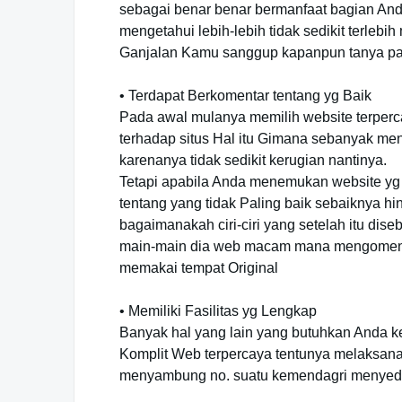
sebagai benar benar bermanfaat bagian Anda 
mengetahui lebih-lebih tidak sedikit terleb
Ganjalan Kamu sanggup kapanpun tanya p
• Terdapat Berkomentar tentang yg Baik
Pada awal mulanya memilih website terperc
terhadap situs Hal itu Gimana sebanyak men
karenanya tidak sedikit kerugian nantinya.
Tetapi apabila Anda menemukan website yg
tentang yang tidak Paling baik sebaiknya hi
bagaimanakah ciri-ciri yang setelah itu dis
main-main dia web macam mana mengomentar
memakai tempat Original
• Memiliki Fasilitas yg Lengkap
Banyak hal yang lain yang butuhkan Anda k
Komplit Web terpercaya tentunya melaksanak
menyambung no. suatu kemendagri menyed