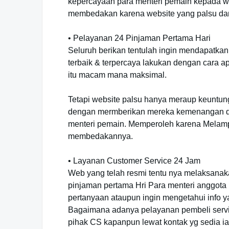
kepercayaan para menteri pemain kepada we
membedakan karena website yang palsu dan
• Pelayanan 24 Pinjaman Pertama Hari
Seluruh berikan tentulah ingin mendapatkan
terbaik & terpercaya lakukan dengan cara ap
itu macam mana maksimal.
Tetapi website palsu hanya meraup keuntung
dengan mermberikan mereka kemenangan dan
menteri pemain. Memperoleh karena Melamp
membedakannya.
• Layanan Customer Service 24 Jam
Web yang telah resmi tentu nya melaksanak
pinjaman pertama Hri Para menteri anggota h
pertanyaan ataupun ingin mengetahui info y
Bagaimana adanya pelayanan pembeli servi
pihak CS kapanpun lewat kontak yg sedia ia