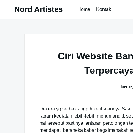
Skip
Nord Artistes
Home
Kontak
to
content
Ciri Website Ba
Terpercaya
January
Dia era yg serba canggih kelihatannya Saa
ragam kegiatan lebih-lebih menunjang & se
hal tersebut pastinya lantaran pertolongan
mendapati beraneka kabar bagaimanakah s