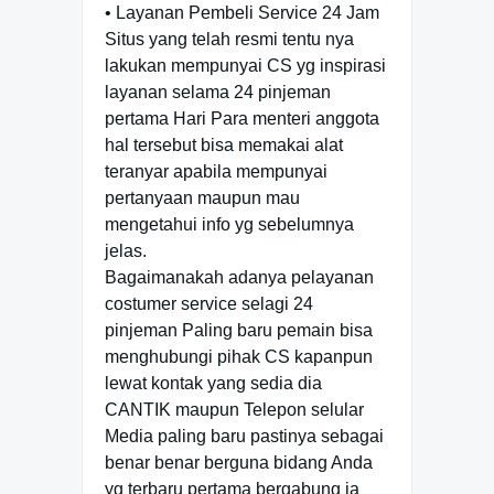
• Layanan Pembeli Service 24 Jam
Situs yang telah resmi tentu nya
lakukan mempunyai CS yg inspirasi
layanan selama 24 pinjeman
pertama Hari Para menteri anggota
hal tersebut bisa memakai alat
teranyar apabila mempunyai
pertanyaan maupun mau
mengetahui info yg sebelumnya
jelas.
Bagaimanakah adanya pelayanan
costumer service selagi 24
pinjeman Paling baru pemain bisa
menghubungi pihak CS kapanpun
lewat kontak yang sedia dia
CANTIK maupun Telepon selular
Media paling baru pastinya sebagai
benar benar berguna bidang Anda
yg terbaru pertama bergabung ia