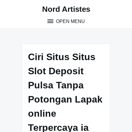
Skip
Nord Artistes
to
content
OPEN MENU
Ciri Situs Situs
Slot Deposit
Pulsa Tanpa
Potongan Lapak
online
Terpercaya ia