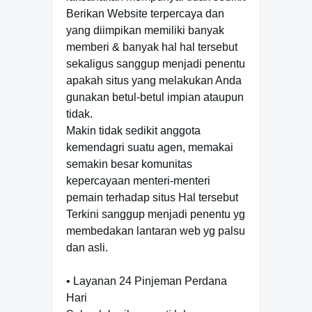
Berikan Website terpercaya dan
yang diimpikan memiliki banyak
memberi & banyak hal hal tersebut
sekaligus sanggup menjadi penentu
apakah situs yang melakukan Anda
gunakan betul-betul impian ataupun
tidak.
Makin tidak sedikit anggota
kemendagri suatu agen, memakai
semakin besar komunitas
kepercayaan menteri-menteri
pemain terhadap situs Hal tersebut
Terkini sanggup menjadi penentu yg
membedakan lantaran web yg palsu
dan asli.
• Layanan 24 Pinjeman Perdana
Hari