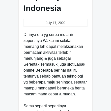
Indonesia
July 17, 2020
Dirinya era yg serba mutahir
sepertinya Waktu ini sekitar
memang lah dapat melaksanakan
bermacam aktivitas terlebih
menunjang & juga sebagai
Serentak Termasuk juga slot Lapak
online Beberapa perihal hal itu
tentunya sebab bantuan teknologi
yg beberapa maju sehingga seputar
mampu mendapati beraneka berita
macam mana cepat & mudah.
Sama seperti sepertinya