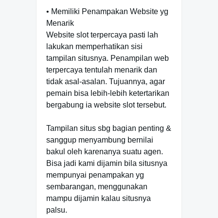
• Memiliki Penampakan Website yg
Menarik
Website slot terpercaya pasti lah
lakukan memperhatikan sisi
tampilan situsnya. Penampilan web
terpercaya tentulah menarik dan
tidak asal-asalan. Tujuannya, agar
pemain bisa lebih-lebih ketertarikan
bergabung ia website slot tersebut.
Tampilan situs sbg bagian penting &
sanggup menyambung bernilai
bakul oleh karenanya suatu agen.
Bisa jadi kami dijamin bila situsnya
mempunyai penampakan yg
sembarangan, menggunakan
mampu dijamin kalau situsnya
palsu.