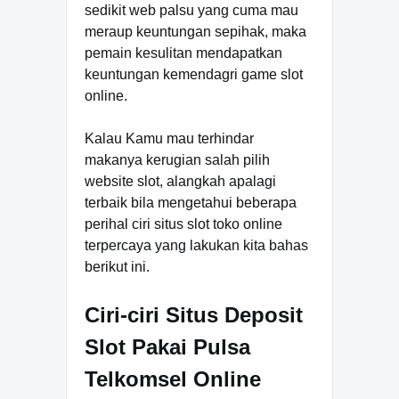
sedikit web palsu yang cuma mau
meraup keuntungan sepihak, maka
pemain kesulitan mendapatkan
keuntungan kemendagri game slot
online.
Kalau Kamu mau terhindar
makanya kerugian salah pilih
website slot, alangkah apalagi
terbaik bila mengetahui beberapa
perihal ciri situs slot toko online
terpercaya yang lakukan kita bahas
berikut ini.
Ciri-ciri Situs Deposit
Slot Pakai Pulsa
Telkomsel Online