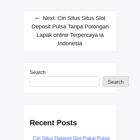
Next:
Ciri Situs Situs Slot
Deposit Pulsa Tanpa Potongan
Lapak online Terpercaya ia
Indonesia
Search
Search
Recent Posts
Ciri Situs Deposit Slot Pakai Pulsa