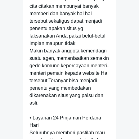
cita citakan mempunyai banyak
memberi dan banyak hal hal
tersebut sekaligus dapat menjadi
penentu apakah situs yg
laksanakan Anda pakai betul-betul
impian maupun tidak.
Makin banyak anggota kemendagri
suatu agen, memanfaatkan semakin
gede komune kepercayaan menteri-
menteri pemain kepada website Hal
tersebut Teranyar bisa menjadi
penentu yang membedakan
dikarenakan situs yang palsu dan
asli.
• Layanan 24 Pinjaman Perdana
Hari
Seluruhnya memberi pastilah mau