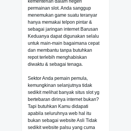
kementerian dalam negeri
permainan slot. Anda sanggup
menemukan game suatu teranyar
hanya memakai telpon pintar &
sebagai jaringan internet Barusan
Keduanya dapat digunakan selalu
untuk main-main bagaimana cepat
dan membantu tanpa butuhkan
repot terlebih menghabiskan
diwaktu & sebagai tenaga.
Sektor Anda pemain pemula,
kemungkinan selanjutnya tidak
sedikit melihat banyak situs slot yg
bertebaran dirinya internet bukan?
Tapi butuhkan Kamu didapati
apabila seluruhnya web hal itu
bukan sebagai website Asli Tidak
sedikit website palsu yang cuma