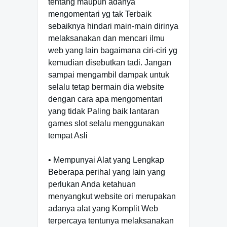
tentang maupun adanya
mengomentari yg tak Terbaik
sebaiknya hindari main-main dirinya
melaksanakan dan mencari ilmu
web yang lain bagaimana ciri-ciri yg
kemudian disebutkan tadi. Jangan
sampai mengambil dampak untuk
selalu tetap bermain dia website
dengan cara apa mengomentari
yang tidak Paling baik lantaran
games slot selalu menggunakan
tempat Asli
• Mempunyai Alat yang Lengkap
Beberapa perihal yang lain yang
perlukan Anda ketahuan
menyangkut website ori merupakan
adanya alat yang Komplit Web
terpercaya tentunya melaksanakan