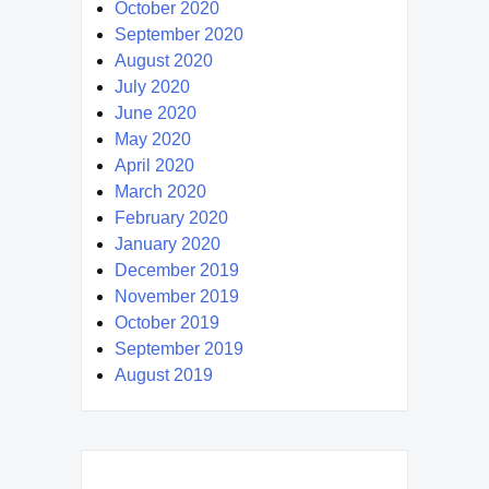
October 2020
September 2020
August 2020
July 2020
June 2020
May 2020
April 2020
March 2020
February 2020
January 2020
December 2019
November 2019
October 2019
September 2019
August 2019