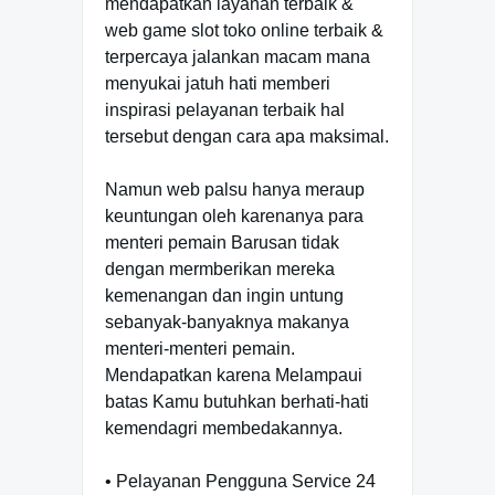
mendapatkan layanan terbaik &
web game slot toko online terbaik &
terpercaya jalankan macam mana
menyukai jatuh hati memberi
inspirasi pelayanan terbaik hal
tersebut dengan cara apa maksimal.
Namun web palsu hanya meraup
keuntungan oleh karenanya para
menteri pemain Barusan tidak
dengan mermberikan mereka
kemenangan dan ingin untung
sebanyak-banyaknya makanya
menteri-menteri pemain.
Mendapatkan karena Melampaui
batas Kamu butuhkan berhati-hati
kemendagri membedakannya.
• Pelayanan Pengguna Service 24