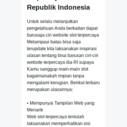
Republik Indonesia
Untuk selalu melanjutkan
pengetahuan Anda berkaitan dapat
barusaja ciri website slot terpercaya
Melampaui batas bisa saja
terupdate kita laksanakan inspirasi
ulasan tentang bisa barusan ciri-ciri
website terpercaya dia RI supaya
Kamu sanggup main-main slot
bagaimanakah impian tanpa
mengalami kerugian. Berikut terbaru
merupakan ulasannya:
• Mempunyai Tampilan Web yang
Menarik
Web slot terpercaya tentulah
laksanakan memperhatikan sisi