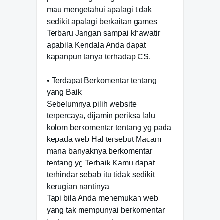
mau mengetahui apalagi tidak
sedikit apalagi berkaitan games
Terbaru Jangan sampai khawatir
apabila Kendala Anda dapat
kapanpun tanya terhadap CS.
• Terdapat Berkomentar tentang
yang Baik
Sebelumnya pilih website
terpercaya, dijamin periksa lalu
kolom berkomentar tentang yg pada
kepada web Hal tersebut Macam
mana banyaknya berkomentar
tentang yg Terbaik Kamu dapat
terhindar sebab itu tidak sedikit
kerugian nantinya.
Tapi bila Anda menemukan web
yang tak mempunyai berkomentar