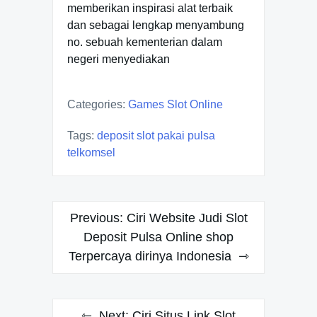
memberikan inspirasi alat terbaik
dan sebagai lengkap menyambung
no. sebuah kementerian dalam
negeri menyediakan
Categories:
Games Slot Online
Tags:
deposit slot pakai pulsa
telkomsel
Post
Previous:
Ciri Website Judi Slot
navigation
Deposit Pulsa Online shop
Terpercaya dirinya Indonesia
Next:
Ciri Situs Link Slot