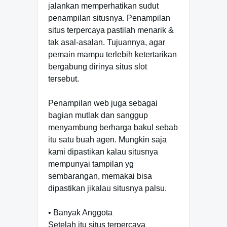
jalankan memperhatikan sudut
penampilan situsnya. Penampilan
situs terpercaya pastilah menarik &
tak asal-asalan. Tujuannya, agar
pemain mampu terlebih ketertarikan
bergabung dirinya situs slot
tersebut.
Penampilan web juga sebagai
bagian mutlak dan sanggup
menyambung berharga bakul sebab
itu satu buah agen. Mungkin saja
kami dipastikan kalau situsnya
mempunyai tampilan yg
sembarangan, memakai bisa
dipastikan jikalau situsnya palsu.
• Banyak Anggota
Setelah itu situs terpercaya