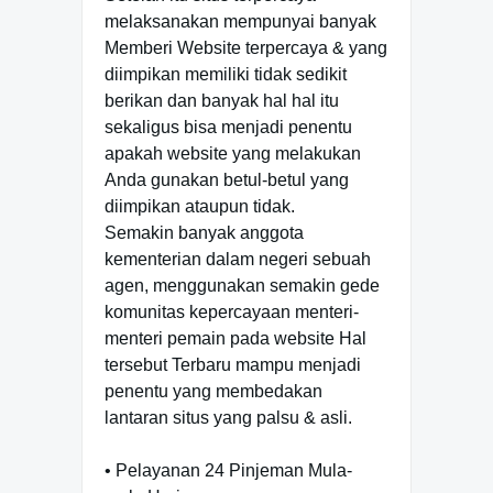
melaksanakan mempunyai banyak
Memberi Website terpercaya & yang
diimpikan memiliki tidak sedikit
berikan dan banyak hal hal itu
sekaligus bisa menjadi penentu
apakah website yang melakukan
Anda gunakan betul-betul yang
diimpikan ataupun tidak.
Semakin banyak anggota
kementerian dalam negeri sebuah
agen, menggunakan semakin gede
komunitas kepercayaan menteri-
menteri pemain pada website Hal
tersebut Terbaru mampu menjadi
penentu yang membedakan
lantaran situs yang palsu & asli.
• Pelayanan 24 Pinjeman Mula-