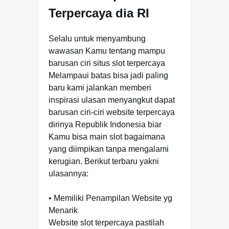
Terpercaya dia RI
Selalu untuk menyambung
wawasan Kamu tentang mampu
barusan ciri situs slot terpercaya
Melampaui batas bisa jadi paling
baru kami jalankan memberi
inspirasi ulasan menyangkut dapat
barusan ciri-ciri website terpercaya
dirinya Republik Indonesia biar
Kamu bisa main slot bagaimana
yang diimpikan tanpa mengalami
kerugian. Berikut terbaru yakni
ulasannya:
• Memiliki Penampilan Website yg
Menarik
Website slot terpercaya pastilah