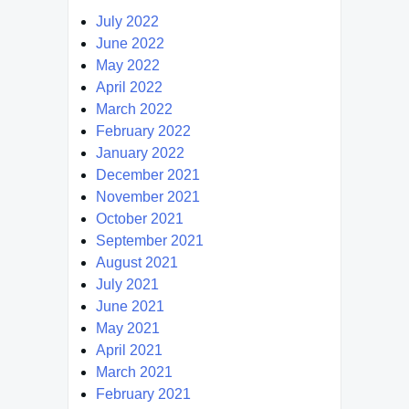
July 2022
June 2022
May 2022
April 2022
March 2022
February 2022
January 2022
December 2021
November 2021
October 2021
September 2021
August 2021
July 2021
June 2021
May 2021
April 2021
March 2021
February 2021