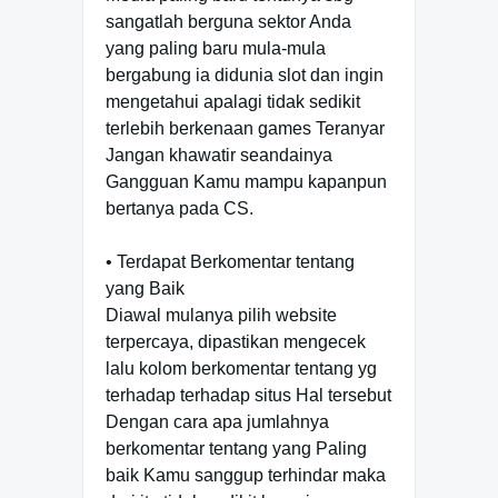
sangatlah berguna sektor Anda
yang paling baru mula-mula
bergabung ia didunia slot dan ingin
mengetahui apalagi tidak sedikit
terlebih berkenaan games Teranyar
Jangan khawatir seandainya
Gangguan Kamu mampu kapanpun
bertanya pada CS.
• Terdapat Berkomentar tentang
yang Baik
Diawal mulanya pilih website
terpercaya, dipastikan mengecek
lalu kolom berkomentar tentang yg
terhadap terhadap situs Hal tersebut
Dengan cara apa jumlahnya
berkomentar tentang yang Paling
baik Kamu sanggup terhindar maka