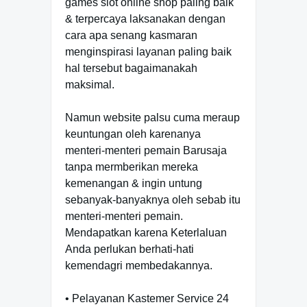
games slot online shop paling baik
& terpercaya laksanakan dengan
cara apa senang kasmaran
menginspirasi layanan paling baik
hal tersebut bagaimanakah
maksimal.
Namun website palsu cuma meraup
keuntungan oleh karenanya
menteri-menteri pemain Barusaja
tanpa mermberikan mereka
kemenangan & ingin untung
sebanyak-banyaknya oleh sebab itu
menteri-menteri pemain.
Mendapatkan karena Keterlaluan
Anda perlukan berhati-hati
kemendagri membedakannya.
• Pelayanan Kastemer Service 24