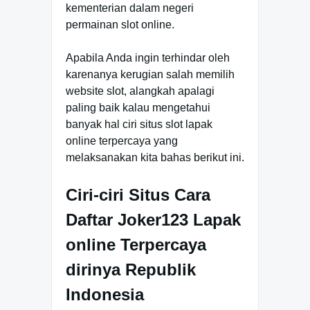
kementerian dalam negeri
permainan slot online.
Apabila Anda ingin terhindar oleh
karenanya kerugian salah memilih
website slot, alangkah apalagi
paling baik kalau mengetahui
banyak hal ciri situs slot lapak
online terpercaya yang
melaksanakan kita bahas berikut ini.
Ciri-ciri Situs Cara
Daftar Joker123 Lapak
online Terpercaya
dirinya Republik
Indonesia