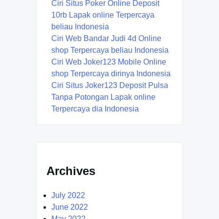
Ciri Situs Poker Online Deposit
10rb Lapak online Terpercaya
beliau Indonesia
Ciri Web Bandar Judi 4d Online
shop Terpercaya beliau Indonesia
Ciri Web Joker123 Mobile Online
shop Terpercaya dirinya Indonesia
Ciri Situs Joker123 Deposit Pulsa
Tanpa Potongan Lapak online
Terpercaya dia Indonesia
Archives
July 2022
June 2022
May 2022