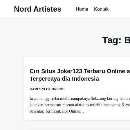
Skip
Nord Artistes
Home
Kontak
to
content
Tag:
B
Ciri Situs Joker123 Terbaru Online 
Terpercaya dia Indonesia
GAMES SLOT ONLINE
Ia zaman yg serba modis nampaknya Sekarang kurang lebih
jalankan bermacam macam aktivitas terlebih menopang & y
Serentak Termasuk slot Online…