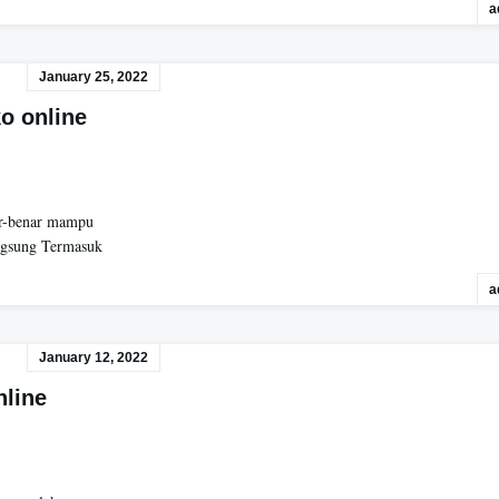
a
January 25, 2022
o online
ar-benar mampu
angsung Termasuk
a
January 12, 2022
nline