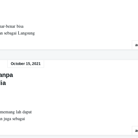
ar-benar bisa
n sebagai Langsung
a
October 15, 2021
Tanpa
ia
h memang lah dapat
n juga sebagai
a