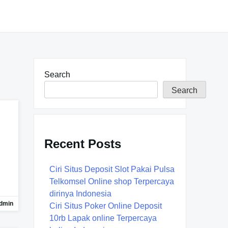
Search
Search
Recent Posts
Ciri Situs Deposit Slot Pakai Pulsa
Telkomsel Online shop Terpercaya
dirinya Indonesia
dmin
Ciri Situs Poker Online Deposit
10rb Lapak online Terpercaya