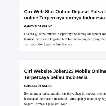
Ciri Web Slot Online Deposit Pulsa
online Terpercaya dirinya Indonesia
GAMES SLOT ONLINE
Dia era yg serba mutakhir sepertinya Sekarang ini seputar
lakukan bermacam kegiatan terlebih menolong dan yang me
Termasuk slot Lapak online Banyak…
Ciri Website Joker123 Mobile Onlin
Terpercaya beliau Indonesia
GAMES SLOT ONLINE
Beliau era yg serba mutahir kayaknya Saat ini seputar mema
laksanakan bermacam macam aktivitas apalagi menopang &
Segera Termasuk juga slot Toko…