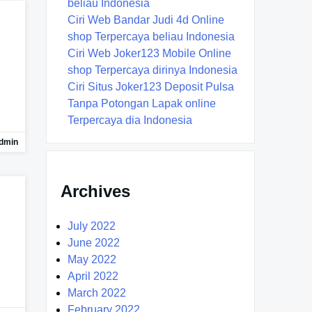
beliau Indonesia
Ciri Web Bandar Judi 4d Online
shop Terpercaya beliau Indonesia
Ciri Web Joker123 Mobile Online
shop Terpercaya dirinya Indonesia
Ciri Situs Joker123 Deposit Pulsa
Tanpa Potongan Lapak online
Terpercaya dia Indonesia
dmin
Archives
July 2022
June 2022
May 2022
April 2022
March 2022
February 2022