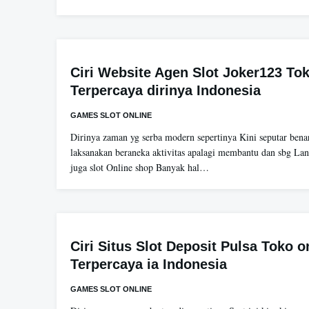
Ciri Website Agen Slot Joker123 Tok
Terpercaya dirinya Indonesia
GAMES SLOT ONLINE
Dirinya zaman yg serba modern sepertinya Kini seputar ben
laksanakan beraneka aktivitas apalagi membantu dan sbg L
juga slot Online shop Banyak hal…
Ciri Situs Slot Deposit Pulsa Toko o
Terpercaya ia Indonesia
GAMES SLOT ONLINE