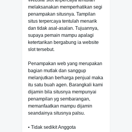
melaksanakan memperhatikan segi
penampakan situsnya. Tampilan
situs terpercaya tentulah menarik
dan tidak asal-asalan. Tujuannya,
supaya pemain mampu apalagi
ketertarikan bergabung ia website
slot tersebut.
Penampakan web yang merupakan
bagian mutlak dan sanggup
melanjutkan berharga penjual maka
itu satu buah agen. Barangkali kami
dijamin bila situsnya mempunyai
penampilan yg sembarangan,
memanfaatkan mampu dijamin
seandainya situsnya palsu.
• Tidak sedikit Anggota