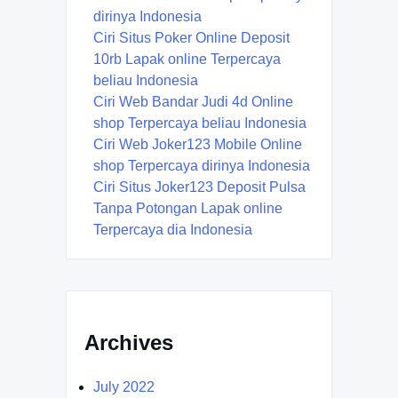
dirinya Indonesia
Ciri Situs Poker Online Deposit
10rb Lapak online Terpercaya
beliau Indonesia
Ciri Web Bandar Judi 4d Online
shop Terpercaya beliau Indonesia
Ciri Web Joker123 Mobile Online
shop Terpercaya dirinya Indonesia
Ciri Situs Joker123 Deposit Pulsa
Tanpa Potongan Lapak online
Terpercaya dia Indonesia
Archives
July 2022