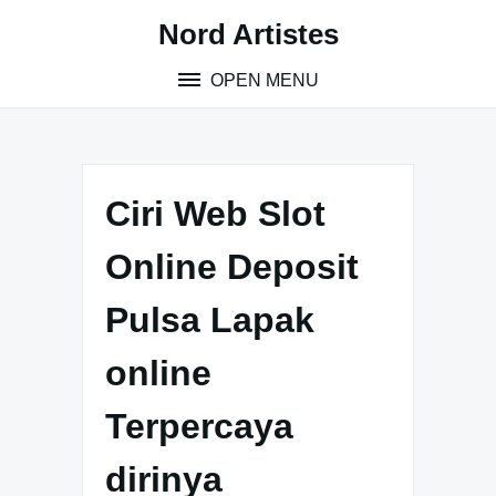
Skip
Nord Artistes
to
content
OPEN MENU
Ciri Web Slot
Online Deposit
Pulsa Lapak
online
Terpercaya
dirinya