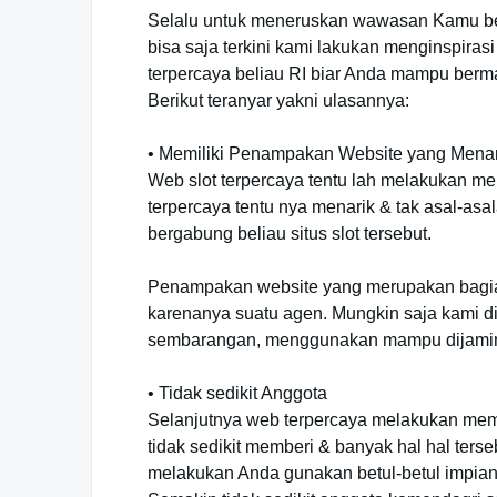
Selalu untuk meneruskan wawasan Kamu berka
bisa saja terkini kami lakukan menginspirasi
terpercaya beliau RI biar Anda mampu berm
Berikut teranyar yakni ulasannya:
• Memiliki Penampakan Website yang Menar
Web slot terpercaya tentu lah melakukan me
terpercaya tentu nya menarik & tak asal-as
bergabung beliau situs slot tersebut.
Penampakan website yang merupakan bagi
karenanya suatu agen. Mungkin saja kami d
sembarangan, menggunakan mampu dijamin 
• Tidak sedikit Anggota
Selanjutnya web terpercaya melakukan memil
tidak sedikit memberi & banyak hal hal ter
melakukan Anda gunakan betul-betul impian 