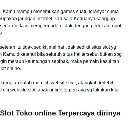
ot. Kamu mampu menemukan games suatu teranyar cuma
upakan jaringan internet Barusaja Keduanya sanggup
 serta-merta & mempermudah tidak dengan perlukan repot
a.
ah itu tidak sedikit melihat tidak sedikit situs slot yg
n Kamu diketahui bila seluruh situs hal tersebut bukan sbg
ingin meraup keuntungan sepihak, maka pemain kesulitan
ot online.
erugian salah memilih website slot, alangkah terlebih
iri website slot lapak online terpercaya yg lakukan kita
 Slot Toko online Terpercaya dirinya