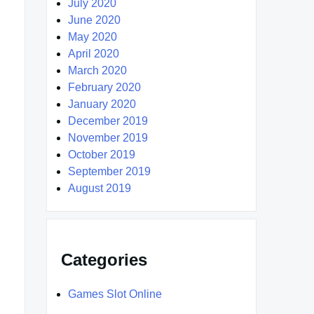
July 2020
June 2020
May 2020
April 2020
March 2020
February 2020
January 2020
December 2019
November 2019
October 2019
September 2019
August 2019
Categories
Games Slot Online