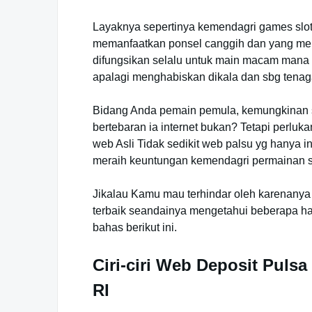
Layaknya sepertinya kemendagri games sl
memanfaatkan ponsel canggih dan yang mer
difungsikan selalu untuk main macam mana
apalagi menghabiskan dikala dan sbg tenag
Bidang Anda pemain pemula, kemungkinan setel
bertebaran ia internet bukan? Tetapi perluka
web Asli Tidak sedikit web palsu yg hanya 
meraih keuntungan kemendagri permainan sl
Jikalau Kamu mau terhindar oleh karenanya k
terbaik seandainya mengetahui beberapa hal c
bahas berikut ini.
Ciri-ciri Web Deposit Pulsa
RI