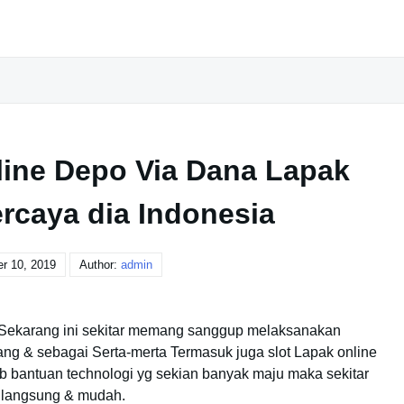
nline Depo Via Dana Lapak
ercaya dia Indonesia
r 10, 2019
Author:
admin
 Sekarang ini sekitar memang sanggup melaksanakan
g & sebagai Serta-merta Termasuk juga slot Lapak online
ab bantuan technologi yg sekian banyak maju maka sekitar
 langsung & mudah.