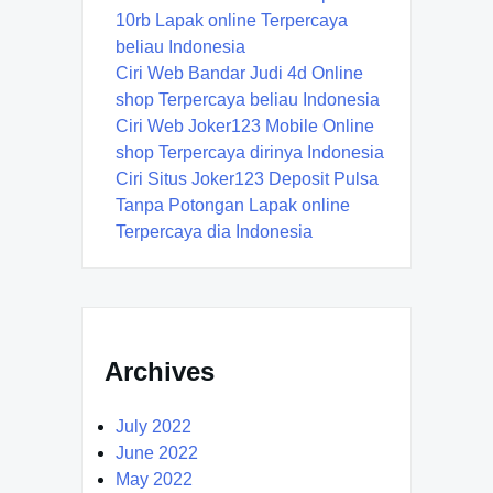
10rb Lapak online Terpercaya
beliau Indonesia
Ciri Web Bandar Judi 4d Online
shop Terpercaya beliau Indonesia
Ciri Web Joker123 Mobile Online
shop Terpercaya dirinya Indonesia
Ciri Situs Joker123 Deposit Pulsa
Tanpa Potongan Lapak online
Terpercaya dia Indonesia
Archives
July 2022
June 2022
May 2022