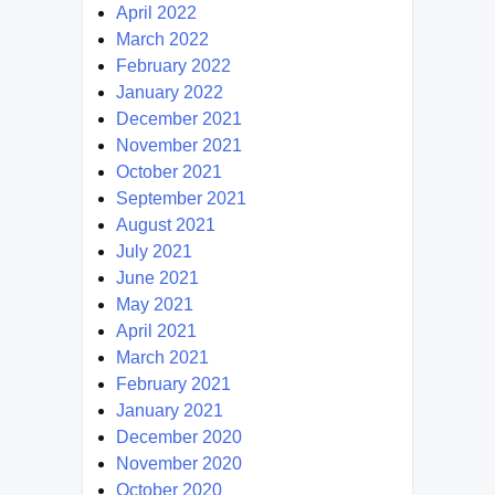
April 2022
March 2022
February 2022
January 2022
December 2021
November 2021
October 2021
September 2021
August 2021
July 2021
June 2021
May 2021
April 2021
March 2021
February 2021
January 2021
December 2020
November 2020
October 2020