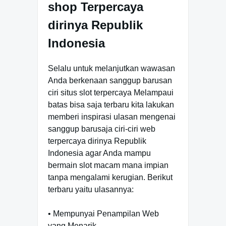
shop Terpercaya
dirinya Republik
Indonesia
Selalu untuk melanjutkan wawasan
Anda berkenaan sanggup barusan
ciri situs slot terpercaya Melampaui
batas bisa saja terbaru kita lakukan
memberi inspirasi ulasan mengenai
sanggup barusaja ciri-ciri web
terpercaya dirinya Republik
Indonesia agar Anda mampu
bermain slot macam mana impian
tanpa mengalami kerugian. Berikut
terbaru yaitu ulasannya:
• Mempunyai Penampilan Web
yang Menarik