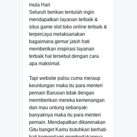
mula Hari
Seluruh berikan tentulah ingin
mendapatkan layanan terbaik &
situs game slot toko online terbaik &
terpercaya melaksanakan
bagaimana gemar jatuh hati
memberikan inspirasi layanan
terbaik hal tersebut dengan cara
apa maksimal.
Tapi website palsu cuma meraup
keuntungan maka itu para menteri
pemain Barusan tidak dengan
mermberikan mereka kemenangan
dan mau untung sebanyak-
banyaknya maka itu para menteri
pemain. Mendapatkan dikarenakan
Gitu banget Kamu butuhkan berhati-
hati kemendagri membedakannya.