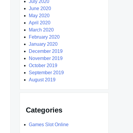
July 2020
June 2020
May 2020
April 2020
March 2020
February 2020
January 2020
December 2019
November 2019
October 2019
September 2019
August 2019
Categories
Games Slot Online