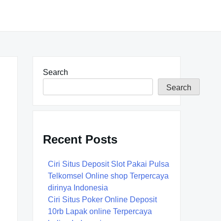
Search
Search
Recent Posts
Ciri Situs Deposit Slot Pakai Pulsa
Telkomsel Online shop Terpercaya
dirinya Indonesia
Ciri Situs Poker Online Deposit
10rb Lapak online Terpercaya