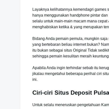
Layaknya kelihatannya kemendagri games 
hanya menggunakan handphone pintar dan s
selalu untuk main-main macam mana cepat 
menghabiskan ketika & yang merupakan ten
Bidang Anda pemain pemula, mungkin saja set
yang bertebaran beliau internet bukan? Nam
itu bukan sebagai situs Original Tidak sed
sehingga pemain kesulitan meraih keuntung
Apabila Anda ingin terhindar sebab itu kerug
jikalau mengetahui beberapa perihal ciri sit
ini.
Ciri-ciri Situs Deposit Puls
Untuk selalu meneruskan pengetahuan Kamu 