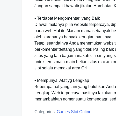
Jangan sampai khawatir jikalau Hambatan
• Terdapat Mengomentari yang Baik
Diawal mulanya pilih website terpercaya, di
pada web Hal itu Macam mana sebanyak ber
oleh karenanya banyak kerugian nantinya.
Tetapi seandainya Anda menemukan website
berkomentar tentang yang tidak Paling baik
situs yang lain bagaimanakah ciri-ciri yang
untuk terus main-main beliau situs macam 
slot selalu memakai area Ori
• Mempunyai Alat yg Lengkap
Beberapa hal yang lain yang butuhkan Anda 
Lengkap Web terpercaya pastinya lakukan mem
menambahkan nomer suatu kemendagri sed
Categories:
Games Slot Online