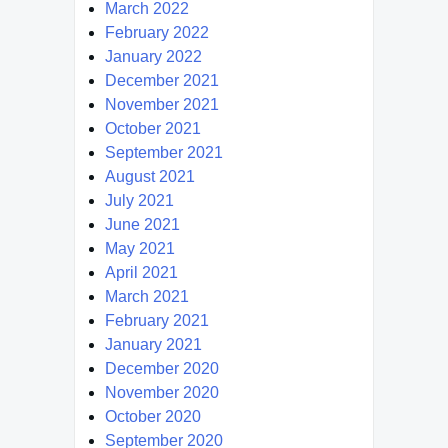
March 2022
February 2022
January 2022
December 2021
November 2021
October 2021
September 2021
August 2021
July 2021
June 2021
May 2021
April 2021
March 2021
February 2021
January 2021
December 2020
November 2020
October 2020
September 2020