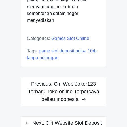
menyambung no. sebuah
kementerian dalam negeri
menyediakan
Categories:
Games Slot Online
Tags:
game slot deposit pulsa 10rb
tanpa potongan
Post
Previous:
Ciri Web Joker123
navigation
Terbaru Toko online Terpercaya
beliau Indonesia
Next:
Ciri Website Slot Deposit