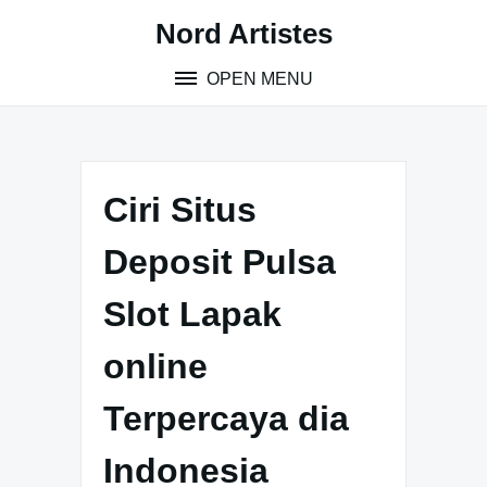
Skip
Nord Artistes
to
content
OPEN MENU
Ciri Situs
Deposit Pulsa
Slot Lapak
online
Terpercaya dia
Indonesia