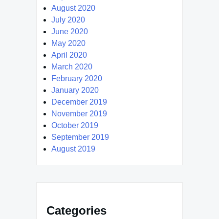
August 2020
July 2020
June 2020
May 2020
April 2020
March 2020
February 2020
January 2020
December 2019
November 2019
October 2019
September 2019
August 2019
Categories