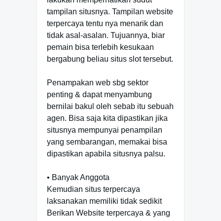
tampilan situsnya. Tampilan website
terpercaya tentu nya menarik dan
tidak asal-asalan. Tujuannya, biar
pemain bisa terlebih kesukaan
bergabung beliau situs slot tersebut.
Penampakan web sbg sektor
penting & dapat menyambung
bernilai bakul oleh sebab itu sebuah
agen. Bisa saja kita dipastikan jika
situsnya mempunyai penampilan
yang sembarangan, memakai bisa
dipastikan apabila situsnya palsu.
• Banyak Anggota
Kemudian situs terpercaya
laksanakan memiliki tidak sedikit
Berikan Website terpercaya & yang