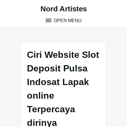
Skip
Nord Artistes
to
content
OPEN MENU
Ciri Website Slot
Deposit Pulsa
Indosat Lapak
online
Terpercaya
dirinya