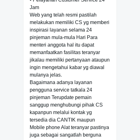
Jam
Web yang telah resmi pastilah
melakukan memiliki CS yg memberi
inspirasi layanan selama 24
pinjeman mula-mula Hari Para
menteri anggota hal itu dapat
memanfaatkan fasilitas teranyar
jikalau memiliki pertanyaan ataupun
ingin mengetahui kabar yg diawal
mulanya jelas.
Bagaimana adanya layanan
pengguna service tatkala 24
pinjeman Terupdate pemain
sanggup menghubungi pihak CS
kapanpun melalui kontak yg
tersedia dia CANTIK maupun
Mobile phone Alat teranyar pastinya
juga sebagai sangatlah berguna