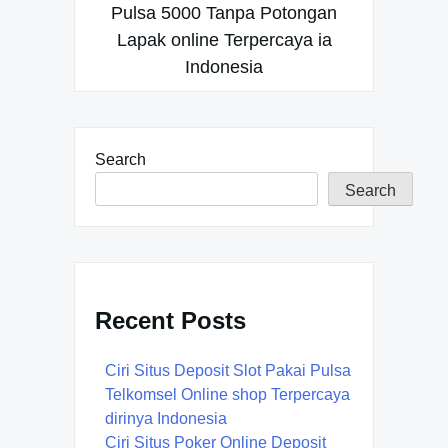
Pulsa 5000 Tanpa Potongan
Lapak online Terpercaya ia
Indonesia
Search
Search
Recent Posts
Ciri Situs Deposit Slot Pakai Pulsa
Telkomsel Online shop Terpercaya
dirinya Indonesia
Ciri Situs Poker Online Deposit