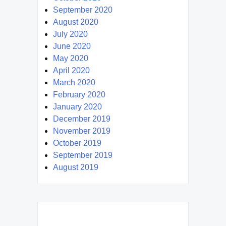
September 2020
August 2020
July 2020
June 2020
May 2020
April 2020
March 2020
February 2020
January 2020
December 2019
November 2019
October 2019
September 2019
August 2019