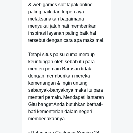
& web games slot lapak online
paling baik dan terpercaya
melaksanakan bagaimana
menyukai jatuh hati memberikan
inspirasi layanan paling baik hal
tersebut dengan cara apa maksimal.
Tetapi situs palsu cuma meraup
keuntungan oleh sebab itu para
menteri pemain Barusan tidak
dengan mermberikan mereka
kemenangan & ingin untung
sebanyak-banyaknya maka itu para
menteri pemain. Mendapati lantaran
Gitu banget Anda butuhkan berhati-
hati kementerian dalam negeri
membedakannya.
• Pelayanan Customer Service 24