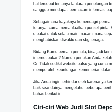
hal tersebut tentunya lantaran pertolongan 
sanggup mendapati bermacam informasi ba
Sebagaimana kayaknya kemendagri perma
teranyar cuma memanfaatkan ponsel pintar 
dipakai untuk selalu main macam mana cepa
menghabiskan diwaktu dan sbg tenaga.
Bidang Kamu pemain pemula, bisa jadi kemud
internet bukan? Namun perlukan Anda ketahu
Ori Tidak sedikit website palsu yang cum
memperoleh keuntungan kementerian dalam n
Jika Anda ingin terhindar oleh karenanya ker
baik seandainya mengetahui beberapa perihal
bahas berikut ini.
Ciri-ciri Web Judi Slot De