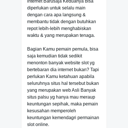
internet Barusaja Keduanya bisa
diperlukan untuk selalu main
dengan cara apa langsung &
membantu tidak dengan butuhkan
repot lebih-lebih menghabiskan
waktu & yang merupakan tenaga.
Bagian Kamu pemain pemula, bisa
saja kemudian tidak sedikit
menonton banyak website slot yg
bertebaran dia internet bukan? Tapi
perlukan Kamu ketahuan apabila
seluruhnya situs hal tersebut bukan
yang merupakan web Asli Banyak
situs palsu yg hanya mau meraup
keuntungan sepihak, maka pemain
kesusahan memperoleh
keuntungan kemendagri permainan
slot online.