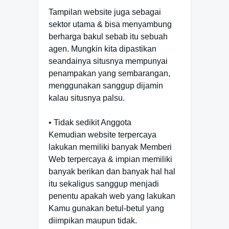
Tampilan website juga sebagai
sektor utama & bisa menyambung
berharga bakul sebab itu sebuah
agen. Mungkin kita dipastikan
seandainya situsnya mempunyai
penampakan yang sembarangan,
menggunakan sanggup dijamin
kalau situsnya palsu.
• Tidak sedikit Anggota
Kemudian website terpercaya
lakukan memiliki banyak Memberi
Web terpercaya & impian memiliki
banyak berikan dan banyak hal hal
itu sekaligus sanggup menjadi
penentu apakah web yang lakukan
Kamu gunakan betul-betul yang
diimpikan maupun tidak.