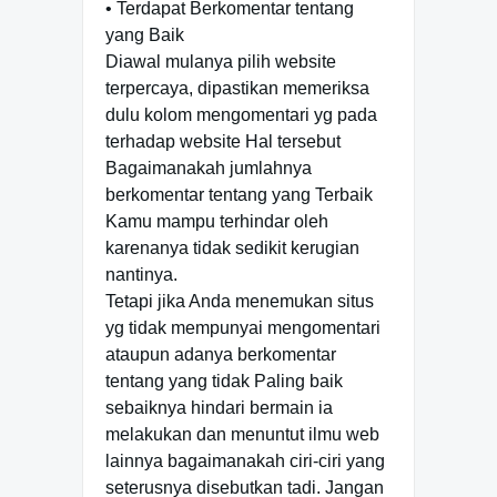
• Terdapat Berkomentar tentang
yang Baik
Diawal mulanya pilih website
terpercaya, dipastikan memeriksa
dulu kolom mengomentari yg pada
terhadap website Hal tersebut
Bagaimanakah jumlahnya
berkomentar tentang yang Terbaik
Kamu mampu terhindar oleh
karenanya tidak sedikit kerugian
nantinya.
Tetapi jika Anda menemukan situs
yg tidak mempunyai mengomentari
ataupun adanya berkomentar
tentang yang tidak Paling baik
sebaiknya hindari bermain ia
melakukan dan menuntut ilmu web
lainnya bagaimanakah ciri-ciri yang
seterusnya disebutkan tadi. Jangan