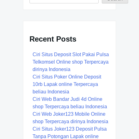
Recent Posts
Ciri Situs Deposit Slot Pakai Pulsa
Telkomsel Online shop Terpercaya
dirinya Indonesia
Ciri Situs Poker Online Deposit
10rb Lapak online Terpercaya
beliau Indonesia
Ciri Web Bandar Judi 4d Online
shop Terpercaya beliau Indonesia
Ciri Web Joker123 Mobile Online
shop Terpercaya dirinya Indonesia
Ciri Situs Joker123 Deposit Pulsa
Tanpa Potongan Lapak online