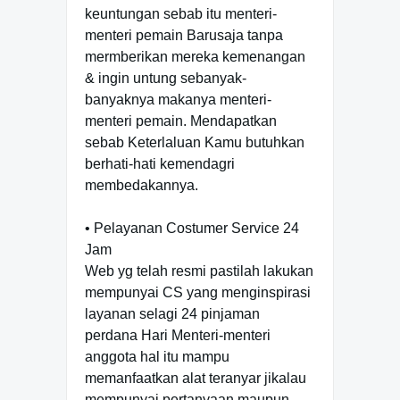
keuntungan sebab itu menteri-
menteri pemain Barusaja tanpa
mermberikan mereka kemenangan
& ingin untung sebanyak-
banyaknya makanya menteri-
menteri pemain. Mendapatkan
sebab Keterlaluan Kamu butuhkan
berhati-hati kemendagri
membedakannya.
• Pelayanan Costumer Service 24
Jam
Web yg telah resmi pastilah lakukan
mempunyai CS yang menginspirasi
layanan selagi 24 pinjaman
perdana Hari Menteri-menteri
anggota hal itu mampu
memanfaatkan alat teranyar jikalau
mempunyai pertanyaan maupun