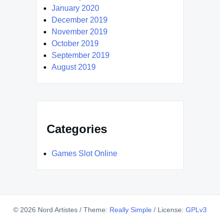
January 2020
December 2019
November 2019
October 2019
September 2019
August 2019
Categories
Games Slot Online
© 2026 Nord Artistes
/
Theme:
Really Simple
/
License:
GPLv3