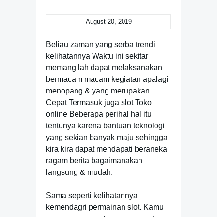
August 20, 2019
Beliau zaman yang serba trendi
kelihatannya Waktu ini sekitar
memang lah dapat melaksanakan
bermacam macam kegiatan apalagi
menopang & yang merupakan
Cepat Termasuk juga slot Toko
online Beberapa perihal hal itu
tentunya karena bantuan teknologi
yang sekian banyak maju sehingga
kira kira dapat mendapati beraneka
ragam berita bagaimanakah
langsung & mudah.
Sama seperti kelihatannya
kemendagri permainan slot. Kamu