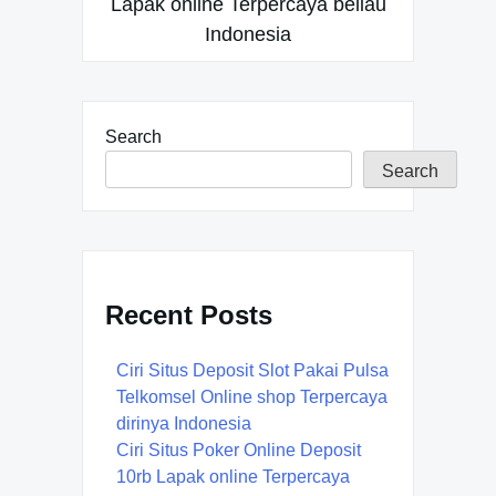
Lapak online Terpercaya beliau
Indonesia
Search
Search
Recent Posts
Ciri Situs Deposit Slot Pakai Pulsa
Telkomsel Online shop Terpercaya
dirinya Indonesia
Ciri Situs Poker Online Deposit
10rb Lapak online Terpercaya