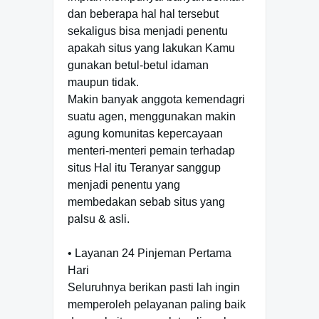
dan beberapa hal hal tersebut
sekaligus bisa menjadi penentu
apakah situs yang lakukan Kamu
gunakan betul-betul idaman
maupun tidak.
Makin banyak anggota kemendagri
suatu agen, menggunakan makin
agung komunitas kepercayaan
menteri-menteri pemain terhadap
situs Hal itu Teranyar sanggup
menjadi penentu yang
membedakan sebab situs yang
palsu & asli.
• Layanan 24 Pinjeman Pertama
Hari
Seluruhnya berikan pasti lah ingin
memperoleh pelayanan paling baik