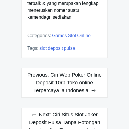
terbaik & yang merupakan lengkap
meneruskan nomer suatu
kemendagri sediakan
Categories:
Games Slot Online
Tags:
slot deposit pulsa
Post
Previous:
Ciri Web Poker Online
navigation
Deposit 10rb Toko online
Terpercaya ia Indonesia
Next:
Ciri Situs Slot Joker
Deposit Pulsa Tanpa Potongan