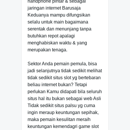
handphone pintar & sebagai
jaringan internet Barusaja
Keduanya mampu difungsikan
selalu untuk main bagaimana
serentak dan menunjang tanpa
butuhkan repot apalagi
menghabiskan waktu & yang
merupakan tenaga.
Sektor Anda pemain pemula, bisa
jadi selanjutnya tidak sedikit melihat
tidak sedikit situs slot yg bertebaran
beliau internet bukan? Tetapi
perlukan Kamu didapati bila seluruh
situs hal itu bukan sebagai web Asli
Tidak sedikit situs palsu yg cuma
ingin meraup keuntungan sepihak,
maka pemain kesulitan meraih
keuntungan kemendagri game slot