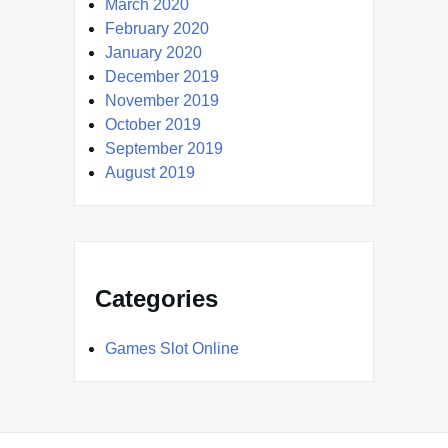
March 2020
February 2020
January 2020
December 2019
November 2019
October 2019
September 2019
August 2019
Categories
Games Slot Online