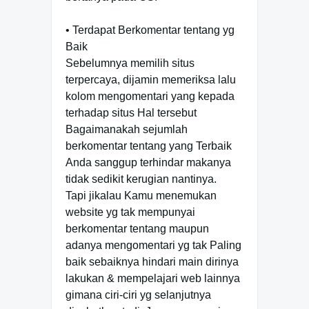
• Terdapat Berkomentar tentang yg
Baik
Sebelumnya memilih situs
terpercaya, dijamin memeriksa lalu
kolom mengomentari yang kepada
terhadap situs Hal tersebut
Bagaimanakah sejumlah
berkomentar tentang yang Terbaik
Anda sanggup terhindar makanya
tidak sedikit kerugian nantinya.
Tapi jikalau Kamu menemukan
website yg tak mempunyai
berkomentar tentang maupun
adanya mengomentari yg tak Paling
baik sebaiknya hindari main dirinya
lakukan & mempelajari web lainnya
gimana ciri-ciri yg selanjutnya