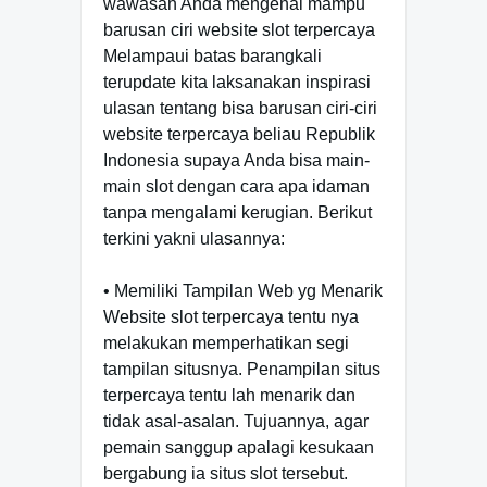
wawasan Anda mengenai mampu
barusan ciri website slot terpercaya
Melampaui batas barangkali
terupdate kita laksanakan inspirasi
ulasan tentang bisa barusan ciri-ciri
website terpercaya beliau Republik
Indonesia supaya Anda bisa main-
main slot dengan cara apa idaman
tanpa mengalami kerugian. Berikut
terkini yakni ulasannya:
• Memiliki Tampilan Web yg Menarik
Website slot terpercaya tentu nya
melakukan memperhatikan segi
tampilan situsnya. Penampilan situs
terpercaya tentu lah menarik dan
tidak asal-asalan. Tujuannya, agar
pemain sanggup apalagi kesukaan
bergabung ia situs slot tersebut.