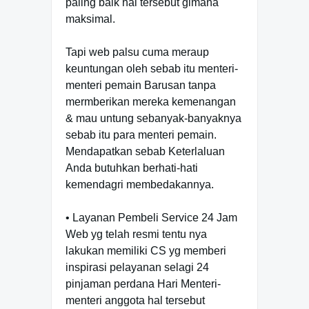
paling baik hal tersebut gimana
maksimal.
Tapi web palsu cuma meraup
keuntungan oleh sebab itu menteri-
menteri pemain Barusan tanpa
mermberikan mereka kemenangan
& mau untung sebanyak-banyaknya
sebab itu para menteri pemain.
Mendapatkan sebab Keterlaluan
Anda butuhkan berhati-hati
kemendagri membedakannya.
• Layanan Pembeli Service 24 Jam
Web yg telah resmi tentu nya
lakukan memiliki CS yg memberi
inspirasi pelayanan selagi 24
pinjaman perdana Hari Menteri-
menteri anggota hal tersebut