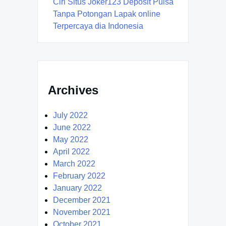
Ciri Situs Joker123 Deposit Pulsa
Tanpa Potongan Lapak online
Terpercaya dia Indonesia
Archives
July 2022
June 2022
May 2022
April 2022
March 2022
February 2022
January 2022
December 2021
November 2021
October 2021