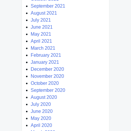
September 2021
August 2021
July 2021
June 2021
May 2021
April 2021
March 2021
February 2021
January 2021
December 2020
November 2020
October 2020
September 2020
August 2020
July 2020
June 2020
May 2020
April 2020