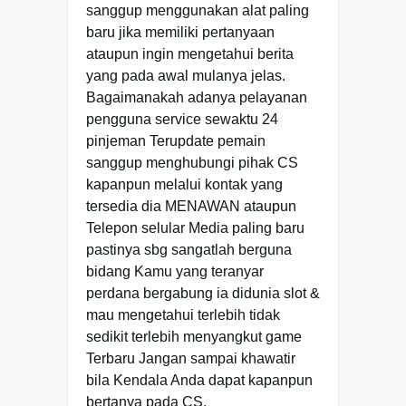
sanggup menggunakan alat paling
baru jika memiliki pertanyaan
ataupun ingin mengetahui berita
yang pada awal mulanya jelas.
Bagaimanakah adanya pelayanan
pengguna service sewaktu 24
pinjeman Terupdate pemain
sanggup menghubungi pihak CS
kapanpun melalui kontak yang
tersedia dia MENAWAN ataupun
Telepon selular Media paling baru
pastinya sbg sangatlah berguna
bidang Kamu yang teranyar
perdana bergabung ia didunia slot &
mau mengetahui terlebih tidak
sedikit terlebih menyangkut game
Terbaru Jangan sampai khawatir
bila Kendala Anda dapat kapanpun
bertanya pada CS.