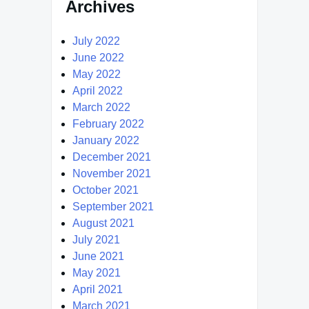
Archives
July 2022
June 2022
May 2022
April 2022
March 2022
February 2022
January 2022
December 2021
November 2021
October 2021
September 2021
August 2021
July 2021
June 2021
May 2021
April 2021
March 2021