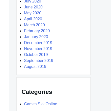
July 2020
June 2020
May 2020
April 2020
March 2020
February 2020
January 2020
December 2019
November 2019
October 2019
September 2019
August 2019
Categories
Games Slot Online