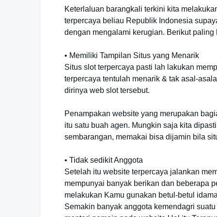
Keterlaluan barangkali terkini kita melakuka
terpercaya beliau Republik Indonesia supa
dengan mengalami kerugian. Berikut paling 
• Memiliki Tampilan Situs yang Menarik
Situs slot terpercaya pasti lah lakukan me
terpercaya tentulah menarik & tak asal-asal
dirinya web slot tersebut.
Penampakan website yang merupakan bagian
itu satu buah agen. Mungkin saja kita dip
sembarangan, memakai bisa dijamin bila sit
• Tidak sedikit Anggota
Setelah itu website terpercaya jalankan me
mempunyai banyak berikan dan beberapa peri
melakukan Kamu gunakan betul-betul idaman
Semakin banyak anggota kemendagri suatu 