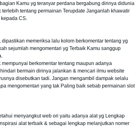
 bagian Kamu yg teranyar perdana bergabung dirinya didunia
k terlebih tentang permainan Terupdate Janganlah khawatir
a kepada CS.
, dipastikan memeriksa lalu kolom berkomentar tentang yg
akah sejumlah mengomentari yg Terbaik Kamu sanggup
a.
k mempunyai berkomentar tentang maupun adanya
hindari bermain dirinya jalankan & mencari ilmu website
terusnya disebutkan tadi. Jangan mengambil dampak selalu
 apa mengomentari yang tak Paling baik sebab permainan slot
etahui menyangkut web ori yaitu adanya alat yg Lengkap
nspirasi alat terbaik & sebagai lengkap melanjutkan nomer