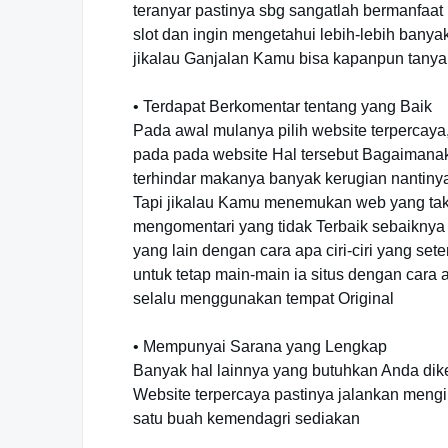
teranyar pastinya sbg sangatlah bermanfaat
slot dan ingin mengetahui lebih-lebih banya
jikalau Ganjalan Kamu bisa kapanpun tany
• Terdapat Berkomentar tentang yang Baik
Pada awal mulanya pilih website terpercaya
pada pada website Hal tersebut Bagaiman
terhindar makanya banyak kerugian nantiny
Tapi jikalau Kamu menemukan web yang ta
mengomentari yang tidak Terbaik sebaiknya 
yang lain dengan cara apa ciri-ciri yang se
untuk tetap main-main ia situs dengan cara
selalu menggunakan tempat Original
• Mempunyai Sarana yang Lengkap
Banyak hal lainnya yang butuhkan Anda dik
Website terpercaya pastinya jalankan mengi
satu buah kemendagri sediakan