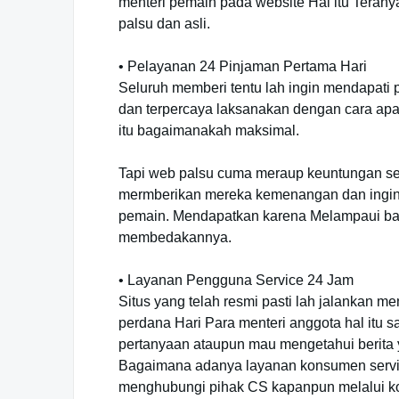
menteri pemain pada website Hal itu Tera
palsu dan asli.
• Pelayanan 24 Pinjaman Pertama Hari
Seluruh memberi tentu lah ingin mendapati p
dan terpercaya laksanakan dengan cara apa 
itu bagaimanakah maksimal.
Tapi web palsu cuma meraup keuntungan seb
mermberikan mereka kemenangan dan ingin 
pemain. Mendapatkan karena Melampaui bata
membedakannya.
• Layanan Pengguna Service 24 Jam
Situs yang telah resmi pasti lah jalankan m
perdana Hari Para menteri anggota hal itu
pertanyaan ataupun mau mengetahui berita 
Bagaimana adanya layanan konsumen servic
menghubungi pihak CS kapanpun melalui k