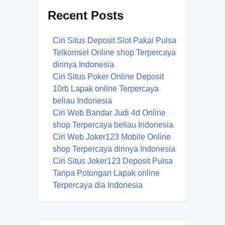
Recent Posts
Ciri Situs Deposit Slot Pakai Pulsa
Telkomsel Online shop Terpercaya
dirinya Indonesia
Ciri Situs Poker Online Deposit
10rb Lapak online Terpercaya
beliau Indonesia
Ciri Web Bandar Judi 4d Online
shop Terpercaya beliau Indonesia
Ciri Web Joker123 Mobile Online
shop Terpercaya dirinya Indonesia
Ciri Situs Joker123 Deposit Pulsa
Tanpa Potongan Lapak online
Terpercaya dia Indonesia