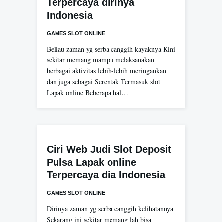
Terpercaya dirinya
Indonesia
GAMES SLOT ONLINE
Beliau zaman yg serba canggih kayaknya Kini
sekitar memang mampu melaksanakan
berbagai aktivitas lebih-lebih meringankan
dan juga sebagai Serentak Termasuk slot
Lapak online Beberapa hal…
Ciri Web Judi Slot Deposit
Pulsa Lapak online
Terpercaya dia Indonesia
GAMES SLOT ONLINE
Dirinya zaman yg serba canggih kelihatannya
Sekarang ini sekitar memang lah bisa