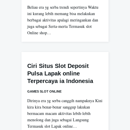
Beliau era yg serba trendi sepertinya Waktu
ini kurang lebih memang bisa melakukan
berbagai aktivitas apalagi meringankan dan
juga sebagai Serta-merta Termasuk slot
Online shop…
Ciri Situs Slot Deposit
Pulsa Lapak online
Terpercaya ia Indonesia
GAMES SLOT ONLINE
Dirinya era yg serba canggih nampaknya Kini
kira kira benar-benar sanggup lakukan
bermacam macam aktivitas lebih-lebih
menolong dan juga sebagai Langsung
Termasuk slot Lapak online…