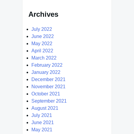
Archives
July 2022
June 2022
May 2022
April 2022
March 2022
February 2022
January 2022
December 2021
November 2021
October 2021
September 2021
August 2021
July 2021
June 2021
May 2021