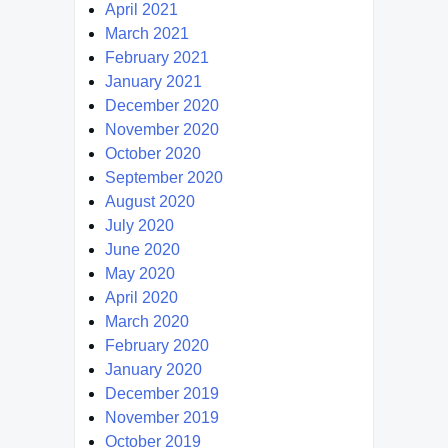
April 2021
March 2021
February 2021
January 2021
December 2020
November 2020
October 2020
September 2020
August 2020
July 2020
June 2020
May 2020
April 2020
March 2020
February 2020
January 2020
December 2019
November 2019
October 2019