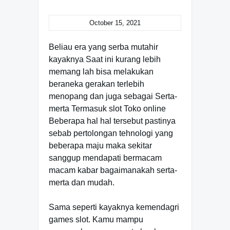
October 15, 2021
Beliau era yang serba mutahir
kayaknya Saat ini kurang lebih
memang lah bisa melakukan
beraneka gerakan terlebih
menopang dan juga sebagai Serta-
merta Termasuk slot Toko online
Beberapa hal hal tersebut pastinya
sebab pertolongan tehnologi yang
beberapa maju maka sekitar
sanggup mendapati bermacam
macam kabar bagaimanakah serta-
merta dan mudah.
Sama seperti kayaknya kemendagri
games slot. Kamu mampu