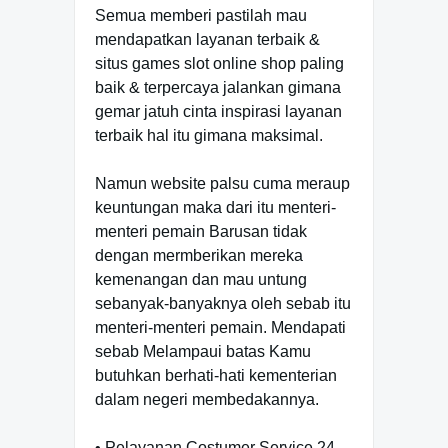
Semua memberi pastilah mau
mendapatkan layanan terbaik &
situs games slot online shop paling
baik & terpercaya jalankan gimana
gemar jatuh cinta inspirasi layanan
terbaik hal itu gimana maksimal.
Namun website palsu cuma meraup
keuntungan maka dari itu menteri-
menteri pemain Barusan tidak
dengan mermberikan mereka
kemenangan dan mau untung
sebanyak-banyaknya oleh sebab itu
menteri-menteri pemain. Mendapati
sebab Melampaui batas Kamu
butuhkan berhati-hati kementerian
dalam negeri membedakannya.
• Pelayanan Costumer Service 24