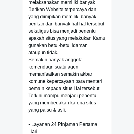
melaksanakan memiliki banyak
Berikan Website terpercaya dan
yang diimpikan memiliki banyak
berikan dan banyak hal hal tersebut
sekaligus bisa menjadi penentu
apakah situs yang melakukan Kamu
gunakan betul-betul idaman
ataupun tidak.
Semakin banyak anggota
kemendagri suatu agen,
memanfaatkan semakin akbar
komune kepercayaan para menteri
pemain kepada situs Hal tersebut
Terkini mampu menjadi penentu
yang membedakan karena situs
yang palsu & asli.
• Layanan 24 Pinjaman Pertama
Hari