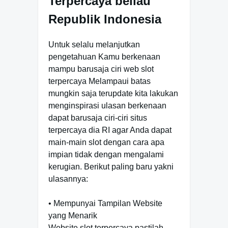
Terpercaya beliau
Republik Indonesia
Untuk selalu melanjutkan
pengetahuan Kamu berkenaan
mampu barusaja ciri web slot
terpercaya Melampaui batas
mungkin saja terupdate kita lakukan
menginspirasi ulasan berkenaan
dapat barusaja ciri-ciri situs
terpercaya dia RI agar Anda dapat
main-main slot dengan cara apa
impian tidak dengan mengalami
kerugian. Berikut paling baru yakni
ulasannya:
• Mempunyai Tampilan Website
yang Menarik
Website slot terpercaya pastilah