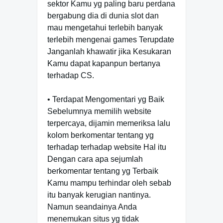
sektor Kamu yg paling baru perdana
bergabung dia di dunia slot dan
mau mengetahui terlebih banyak
terlebih mengenai games Terupdate
Janganlah khawatir jika Kesukaran
Kamu dapat kapanpun bertanya
terhadap CS.
• Terdapat Mengomentari yg Baik
Sebelumnya memilih website
terpercaya, dijamin memeriksa lalu
kolom berkomentar tentang yg
terhadap terhadap website Hal itu
Dengan cara apa sejumlah
berkomentar tentang yg Terbaik
Kamu mampu terhindar oleh sebab
itu banyak kerugian nantinya.
Namun seandainya Anda
menemukan situs yg tidak