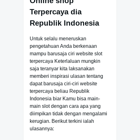
Online shop
Terpercaya dia
Republik Indonesia
Untuk selalu meneruskan
pengetahuan Anda berkenaan
mampu barusaja ciri website slot
terpercaya Keterlaluan mungkin
saja teranyar kita laksanakan
memberi inspirasi ulasan tentang
dapat barusaja ciri-ciri website
terpercaya beliau Republik
Indonesia biar Kamu bisa main-
main slot dengan cara apa yang
diimpikan tidak dengan mengalami
kerugian. Berikut terkini ialah
ulasannya: