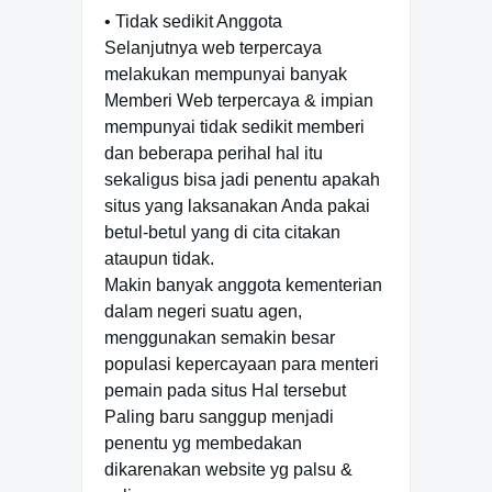
• Tidak sedikit Anggota
Selanjutnya web terpercaya
melakukan mempunyai banyak
Memberi Web terpercaya & impian
mempunyai tidak sedikit memberi
dan beberapa perihal hal itu
sekaligus bisa jadi penentu apakah
situs yang laksanakan Anda pakai
betul-betul yang di cita citakan
ataupun tidak.
Makin banyak anggota kementerian
dalam negeri suatu agen,
menggunakan semakin besar
populasi kepercayaan para menteri
pemain pada situs Hal tersebut
Paling baru sanggup menjadi
penentu yg membedakan
dikarenakan website yg palsu &