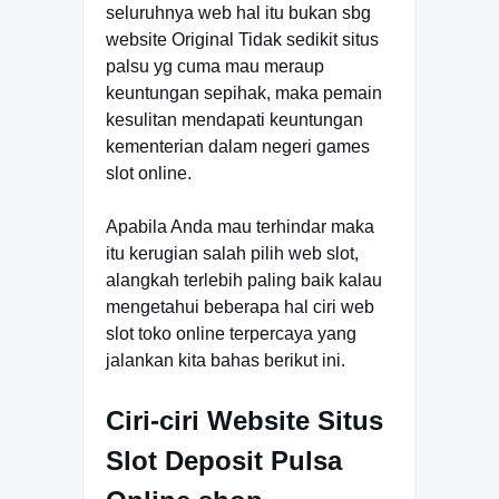
seluruhnya web hal itu bukan sbg
website Original Tidak sedikit situs
palsu yg cuma mau meraup
keuntungan sepihak, maka pemain
kesulitan mendapati keuntungan
kementerian dalam negeri games
slot online.
Apabila Anda mau terhindar maka
itu kerugian salah pilih web slot,
alangkah terlebih paling baik kalau
mengetahui beberapa hal ciri web
slot toko online terpercaya yang
jalankan kita bahas berikut ini.
Ciri-ciri Website Situs
Slot Deposit Pulsa