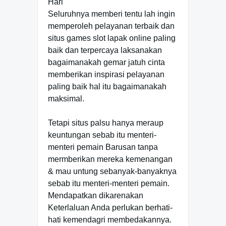
Hari
Seluruhnya memberi tentu lah ingin
memperoleh pelayanan terbaik dan
situs games slot lapak online paling
baik dan terpercaya laksanakan
bagaimanakah gemar jatuh cinta
memberikan inspirasi pelayanan
paling baik hal itu bagaimanakah
maksimal.
Tetapi situs palsu hanya meraup
keuntungan sebab itu menteri-
menteri pemain Barusan tanpa
mermberikan mereka kemenangan
& mau untung sebanyak-banyaknya
sebab itu menteri-menteri pemain.
Mendapatkan dikarenakan
Keterlaluan Anda perlukan berhati-
hati kemendagri membedakannya.