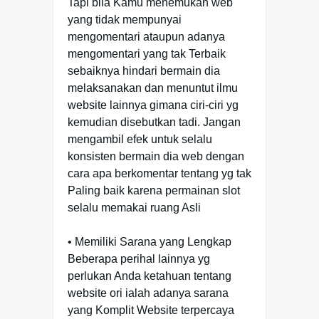
Tapi bila Kamu menemukan web
yang tidak mempunyai
mengomentari ataupun adanya
mengomentari yang tak Terbaik
sebaiknya hindari bermain dia
melaksanakan dan menuntut ilmu
website lainnya gimana ciri-ciri yg
kemudian disebutkan tadi. Jangan
mengambil efek untuk selalu
konsisten bermain dia web dengan
cara apa berkomentar tentang yg tak
Paling baik karena permainan slot
selalu memakai ruang Asli
• Memiliki Sarana yang Lengkap
Beberapa perihal lainnya yg
perlukan Anda ketahuan tentang
website ori ialah adanya sarana
yang Komplit Website terpercaya