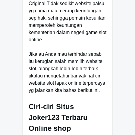
Original Tidak sedikit website palsu
yg cuma mau meraup keuntungan
sepihak, sehingga pemain kesulitan
memperoleh keuntungan
kementerian dalam negeri game slot
online.
Jikalau Anda mau terhindar sebab
itu kerugian salah memilih website
slot, alangkah lebih-lebih terbaik
jikalau mengetahui banyak hal ciri
website slot lapak online terpercaya
yg jalankan kita bahas berikut ini.
Ciri-ciri Situs
Joker123 Terbaru
Online shop