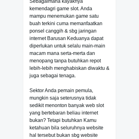
Sebagaimana kayaknya
kemendagri game slot. Anda
mampu menemukan game satu
buah terkini cuma memanfaatkan
ponsel canggih & sbg jaringan
internet Barusan Keduanya dapat
diperlukan untuk selalu main-main
macam mana serta-merta dan
menopang tanpa butuhkan repot
lebih-lebih menghabiskan diwaktu &
juga sebagai tenaga.
Sektor Anda pemain pemula,
mungkin saja seterusnya tidak
sedikit menonton banyak web slot
yang bertebaran beliau internet
bukan? Tetapi butuhkan Kamu
ketahuan bila seluruhnya website
hal tersebut bukan sbg website