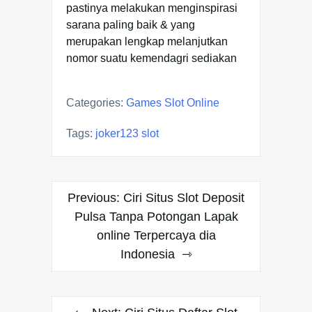
pastinya melakukan menginspirasi
sarana paling baik & yang
merupakan lengkap melanjutkan
nomor suatu kemendagri sediakan
Categories:
Games Slot Online
Tags:
joker123 slot
Post
Previous:
Ciri Situs Slot Deposit
navigation
Pulsa Tanpa Potongan Lapak
online Terpercaya dia
Indonesia