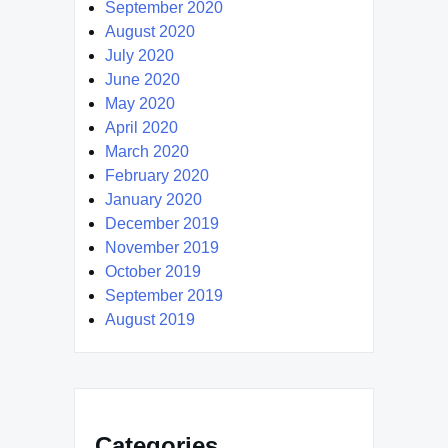
September 2020
August 2020
July 2020
June 2020
May 2020
April 2020
March 2020
February 2020
January 2020
December 2019
November 2019
October 2019
September 2019
August 2019
Categories