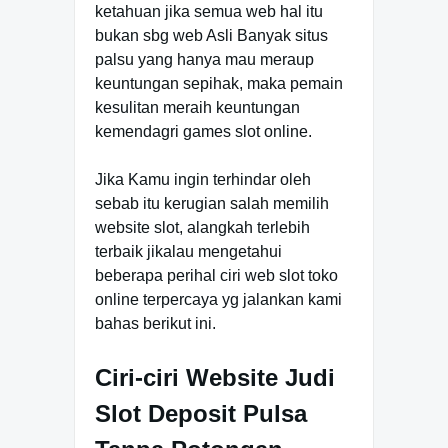
ketahuan jika semua web hal itu
bukan sbg web Asli Banyak situs
palsu yang hanya mau meraup
keuntungan sepihak, maka pemain
kesulitan meraih keuntungan
kemendagri games slot online.
Jika Kamu ingin terhindar oleh
sebab itu kerugian salah memilih
website slot, alangkah terlebih
terbaik jikalau mengetahui
beberapa perihal ciri web slot toko
online terpercaya yg jalankan kami
bahas berikut ini.
Ciri-ciri Website Judi
Slot Deposit Pulsa