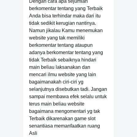
Dengan cara apa sejumlah
berkomentar tentang yang Terbaik
Anda bisa terhindar maka dari itu
tidak sedikit kerugian nantinya.
Namun jikalau Kamu menemukan
website yang tak memiliki
berkomentar tentang ataupun
adanya berkomentar tentang yang
tidak Terbaik sebaiknya hindari
main beliau laksanakan dan
mencari ilmu website yang lain
bagaimanakah ciri-ciri yg
selanjutnya disebutkan tadi. Jangan
sampai membawa efek selalu untuk
terus main beliau website
bagaimana mengomentari yg tak
Terbaik dikarenakan game slot
senantiasa memanfaatkan ruang
Asli