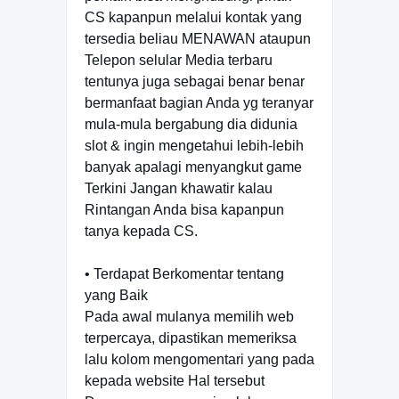
CS kapanpun melalui kontak yang
tersedia beliau MENAWAN ataupun
Telepon selular Media terbaru
tentunya juga sebagai benar benar
bermanfaat bagian Anda yg teranyar
mula-mula bergabung dia didunia
slot & ingin mengetahui lebih-lebih
banyak apalagi menyangkut game
Terkini Jangan khawatir kalau
Rintangan Anda bisa kapanpun
tanya kepada CS.
• Terdapat Berkomentar tentang
yang Baik
Pada awal mulanya memilih web
terpercaya, dipastikan memeriksa
lalu kolom mengomentari yang pada
kepada website Hal tersebut