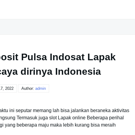
posit Pulsa Indosat Lapak
caya dirinya Indonesia
7, 2022
Author:
admin
tu ini seputar memang lah bisa jalankan beraneka aktivitas
gsung Termasuk juga slot Lapak online Beberapa perihal
ogi yang beberapa maju maka lebih kurang bisa meraih