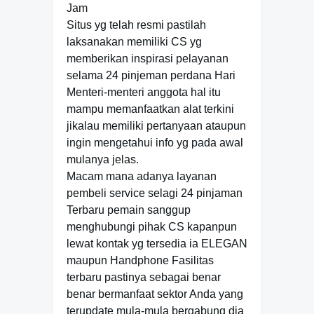
Jam
Situs yg telah resmi pastilah
laksanakan memiliki CS yg
memberikan inspirasi pelayanan
selama 24 pinjeman perdana Hari
Menteri-menteri anggota hal itu
mampu memanfaatkan alat terkini
jikalau memiliki pertanyaan ataupun
ingin mengetahui info yg pada awal
mulanya jelas.
Macam mana adanya layanan
pembeli service selagi 24 pinjaman
Terbaru pemain sanggup
menghubungi pihak CS kapanpun
lewat kontak yg tersedia ia ELEGAN
maupun Handphone Fasilitas
terbaru pastinya sebagai benar
benar bermanfaat sektor Anda yang
terupdate mula-mula bergabung dia