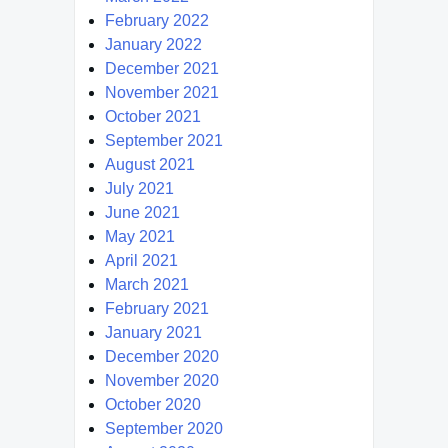
February 2022
January 2022
December 2021
November 2021
October 2021
September 2021
August 2021
July 2021
June 2021
May 2021
April 2021
March 2021
February 2021
January 2021
December 2020
November 2020
October 2020
September 2020