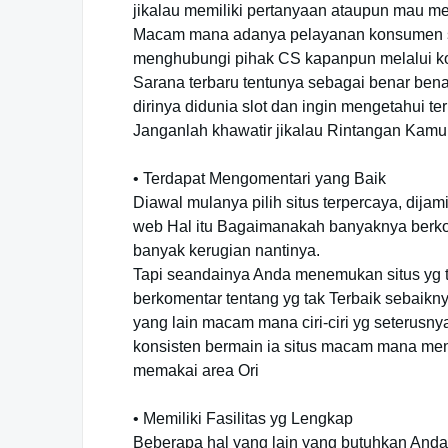
jikalau memiliki pertanyaan ataupun mau me
Macam mana adanya pelayanan konsumen ser
menghubungi pihak CS kapanpun melalui ko
Sarana terbaru tentunya sebagai benar ben
dirinya didunia slot dan ingin mengetahui t
Janganlah khawatir jikalau Rintangan Kamu
• Terdapat Mengomentari yang Baik
Diawal mulanya pilih situs terpercaya, dija
web Hal itu Bagaimanakah banyaknya berko
banyak kerugian nantinya.
Tapi seandainya Anda menemukan situs yg
berkomentar tentang yg tak Terbaik sebaikn
yang lain macam mana ciri-ciri yg seterusn
konsisten bermain ia situs macam mana meng
memakai area Ori
• Memiliki Fasilitas yg Lengkap
Beberapa hal yang lain yang butuhkan Anda