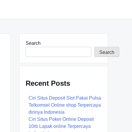
Search
Search
Recent Posts
Ciri Situs Deposit Slot Pakai Pulsa
Telkomsel Online shop Terpercaya
dirinya Indonesia
Ciri Situs Poker Online Deposit
10rb Lapak online Terpercaya