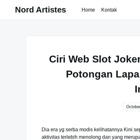
Skip
Nord Artistes
Home
Kontak
to
content
Ciri Web Slot Joke
Potongan Lapak
I
October
Dia era yg serba modis kelihatannya Kini
aktivitas terlebih menolong dan yang meru