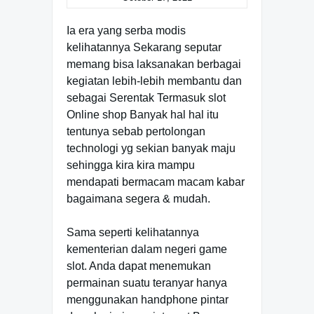
Ia era yang serba modis
kelihatannya Sekarang seputar
memang bisa laksanakan berbagai
kegiatan lebih-lebih membantu dan
sebagai Serentak Termasuk slot
Online shop Banyak hal hal itu
tentunya sebab pertolongan
technologi yg sekian banyak maju
sehingga kira kira mampu
mendapati bermacam macam kabar
bagaimana segera & mudah.
Sama seperti kelihatannya
kementerian dalam negeri game
slot. Anda dapat menemukan
permainan suatu teranyar hanya
menggunakan handphone pintar