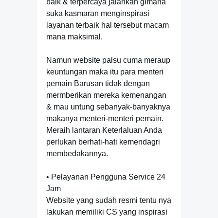
baik & terpercaya jalankan gimana
suka kasmaran menginspirasi
layanan terbaik hal tersebut macam
mana maksimal.
Namun website palsu cuma meraup
keuntungan maka itu para menteri
pemain Barusan tidak dengan
mermberikan mereka kemenangan
& mau untung sebanyak-banyaknya
makanya menteri-menteri pemain.
Meraih lantaran Keterlaluan Anda
perlukan berhati-hati kemendagri
membedakannya.
• Pelayanan Pengguna Service 24
Jam
Website yang sudah resmi tentu nya
lakukan memiliki CS yang inspirasi