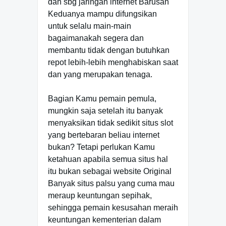
dan sbg jaringan internet Barusan
Keduanya mampu difungsikan
untuk selalu main-main
bagaimanakah segera dan
membantu tidak dengan butuhkan
repot lebih-lebih menghabiskan saat
dan yang merupakan tenaga.
Bagian Kamu pemain pemula,
mungkin saja setelah itu banyak
menyaksikan tidak sedikit situs slot
yang bertebaran beliau internet
bukan? Tetapi perlukan Kamu
ketahuan apabila semua situs hal
itu bukan sebagai website Original
Banyak situs palsu yang cuma mau
meraup keuntungan sepihak,
sehingga pemain kesusahan meraih
keuntungan kementerian dalam