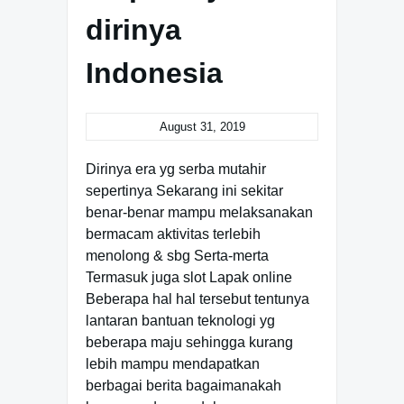
dirinya
Indonesia
August 31, 2019
Dirinya era yg serba mutahir
sepertinya Sekarang ini sekitar
benar-benar mampu melaksanakan
bermacam aktivitas terlebih
menolong & sbg Serta-merta
Termasuk juga slot Lapak online
Beberapa hal hal tersebut tentunya
lantaran bantuan teknologi yg
beberapa maju sehingga kurang
lebih mampu mendapatkan
berbagai berita bagaimanakah