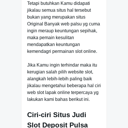
Tetapi butuhkan Kamu didapati
jikalau semua situs hal tersebut
bukan yang merupakan situs
Original Banyak web palsu yg cuma
ingin meraup keuntungan sepihak,
maka pemain kesulitan
mendapatkan keuntungan
kemendagri permainan slot online.
Jika Kamu ingin terhindar maka itu
kerugian salah pilih website slot,
alangkah lebih-lebih paling baik
jikalau mengetahui beberapa hal ciri
web slot lapak online terpercaya yg
lakukan kami bahas berikut ini.
Ciri-ciri Situs Judi
Slot Deposit Pulsa