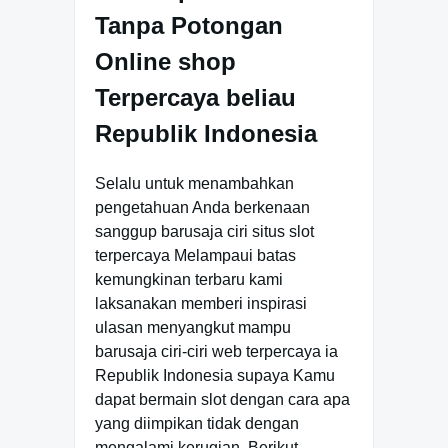
Tanpa Potongan
Online shop
Terpercaya beliau
Republik Indonesia
Selalu untuk menambahkan
pengetahuan Anda berkenaan
sanggup barusaja ciri situs slot
terpercaya Melampaui batas
kemungkinan terbaru kami
laksanakan memberi inspirasi
ulasan menyangkut mampu
barusaja ciri-ciri web terpercaya ia
Republik Indonesia supaya Kamu
dapat bermain slot dengan cara apa
yang diimpikan tidak dengan
mengalami kerugian. Berikut