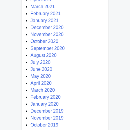
March 2021
February 2021
January 2021
December 2020
November 2020
October 2020
September 2020
August 2020
July 2020
June 2020
May 2020
April 2020
March 2020
February 2020
January 2020
December 2019
November 2019
October 2019