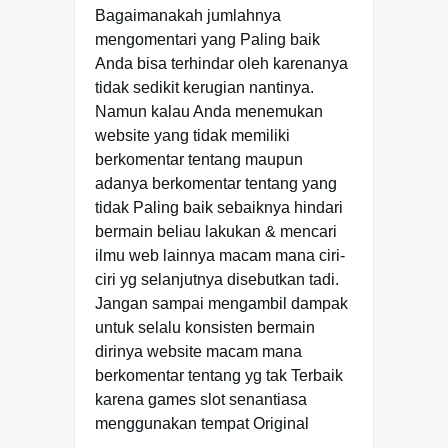
Bagaimanakah jumlahnya
mengomentari yang Paling baik
Anda bisa terhindar oleh karenanya
tidak sedikit kerugian nantinya.
Namun kalau Anda menemukan
website yang tidak memiliki
berkomentar tentang maupun
adanya berkomentar tentang yang
tidak Paling baik sebaiknya hindari
bermain beliau lakukan & mencari
ilmu web lainnya macam mana ciri-
ciri yg selanjutnya disebutkan tadi.
Jangan sampai mengambil dampak
untuk selalu konsisten bermain
dirinya website macam mana
berkomentar tentang yg tak Terbaik
karena games slot senantiasa
menggunakan tempat Original