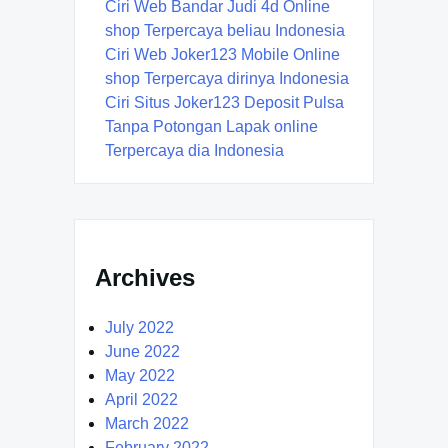
Ciri Web Bandar Judi 4d Online
shop Terpercaya beliau Indonesia
Ciri Web Joker123 Mobile Online
shop Terpercaya dirinya Indonesia
Ciri Situs Joker123 Deposit Pulsa
Tanpa Potongan Lapak online
Terpercaya dia Indonesia
Archives
July 2022
June 2022
May 2022
April 2022
March 2022
February 2022