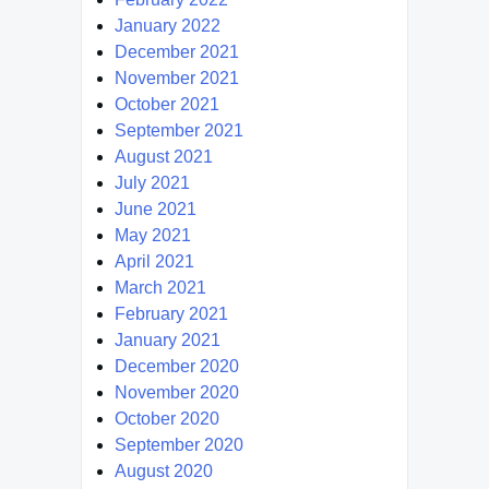
January 2022
December 2021
November 2021
October 2021
September 2021
August 2021
July 2021
June 2021
May 2021
April 2021
March 2021
February 2021
January 2021
December 2020
November 2020
October 2020
September 2020
August 2020