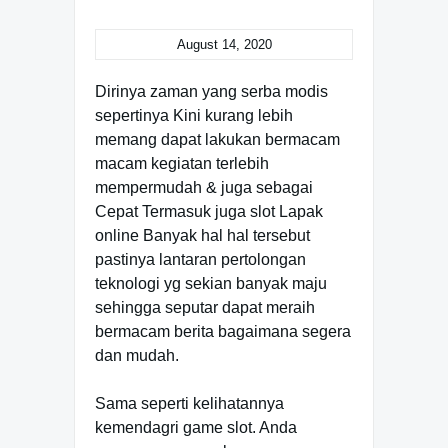
August 14, 2020
Dirinya zaman yang serba modis
sepertinya Kini kurang lebih
memang dapat lakukan bermacam
macam kegiatan terlebih
mempermudah & juga sebagai
Cepat Termasuk juga slot Lapak
online Banyak hal hal tersebut
pastinya lantaran pertolongan
teknologi yg sekian banyak maju
sehingga seputar dapat meraih
bermacam berita bagaimana segera
dan mudah.
Sama seperti kelihatannya
kemendagri game slot. Anda