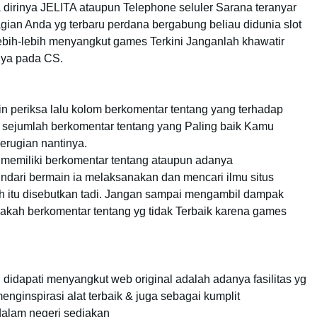
 dirinya JELITA ataupun Telephone seluler Sarana teranyar
gian Anda yg terbaru perdana bergabung beliau didunia slot
lebih-lebih menyangkut games Terkini Janganlah khawatir
nya pada CS.
in periksa lalu kolom berkomentar tentang yang terhadap
 sejumlah berkomentar tentang yang Paling baik Kamu
kerugian nantinya.
emiliki berkomentar tentang ataupun adanya
ndari bermain ia melaksanakan dan mencari ilmu situs
lah itu disebutkan tadi. Jangan sampai mengambil dampak
nakah berkomentar tentang yg tidak Terbaik karena games
didapati menyangkut web original adalah adanya fasilitas yg
nginspirasi alat terbaik & juga sebagai kumplit
alam negeri sediakan