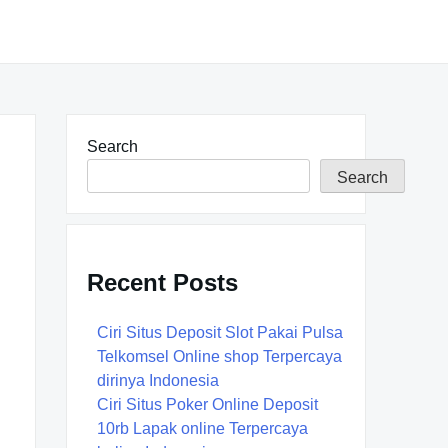
Search
Search
Recent Posts
Ciri Situs Deposit Slot Pakai Pulsa
Telkomsel Online shop Terpercaya
dirinya Indonesia
Ciri Situs Poker Online Deposit
10rb Lapak online Terpercaya