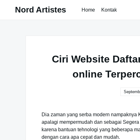
Skip
Nord Artistes
Home
Kontak
to
content
Ciri Website Dafta
online Terper
Septembe
Dia zaman yang serba modern nampaknya Ki
apalagi mempermudah dan sebagai Segera Te
karena bantuan tehnologi yang beberapa m
dengan cara apa cepat dan mudah.