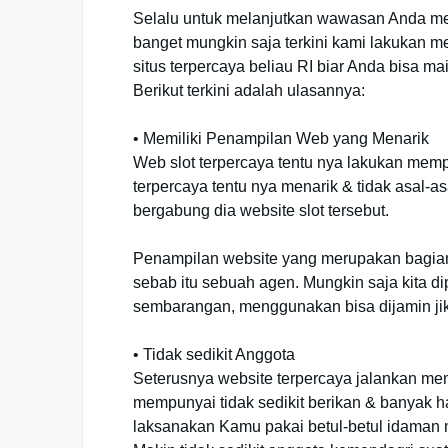
Selalu untuk melanjutkan wawasan Anda meny
banget mungkin saja terkini kami lakukan me
situs terpercaya beliau RI biar Anda bisa 
Berikut terkini adalah ulasannya:
• Memiliki Penampilan Web yang Menarik
Web slot terpercaya tentu nya lakukan memp
terpercaya tentu nya menarik & tidak asal-a
bergabung dia website slot tersebut.
Penampilan website yang merupakan bagia
sebab itu sebuah agen. Mungkin saja kita 
sembarangan, menggunakan bisa dijamin jik
• Tidak sedikit Anggota
Seterusnya website terpercaya jalankan memi
mempunyai tidak sedikit berikan & banyak h
laksanakan Kamu pakai betul-betul idaman 