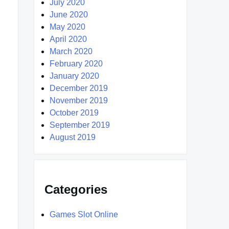
July 2020
June 2020
May 2020
April 2020
March 2020
February 2020
January 2020
December 2019
November 2019
October 2019
September 2019
August 2019
Categories
Games Slot Online