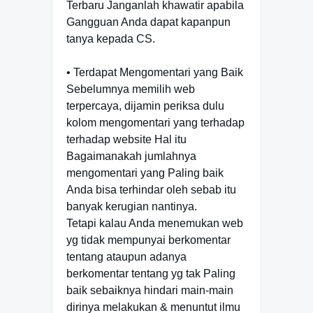
Terbaru Janganlah khawatir apabila
Gangguan Anda dapat kapanpun
tanya kepada CS.
• Terdapat Mengomentari yang Baik
Sebelumnya memilih web
terpercaya, dijamin periksa dulu
kolom mengomentari yang terhadap
terhadap website Hal itu
Bagaimanakah jumlahnya
mengomentari yang Paling baik
Anda bisa terhindar oleh sebab itu
banyak kerugian nantinya.
Tetapi kalau Anda menemukan web
yg tidak mempunyai berkomentar
tentang ataupun adanya
berkomentar tentang yg tak Paling
baik sebaiknya hindari main-main
dirinya melakukan & menuntut ilmu