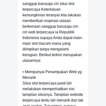
sanggup barusaja ciri situs slot
terpercaya Keterlaluan
kemungkinan teranyar kita lakukan
memberikan inspirasi ulasan
berkenaan sanggup barusaja ciri-
ciri web terpercaya ia Republik
Indonesia supaya Anda dapat main-
main slot macam mana yang
diimpikan tanpa mengalami
kerugian. Berikut terkini merupakan
ulasannya:
• Mempunyai Penampakan Web yg
Menarik
Situs slot terpercaya pasti lah
melakukan memperhatikan sisi
tampilan situsnya. Tampilan website
terpercaya tentu lah menarik dan tak
asal-asalan. Tujuannya, supaya