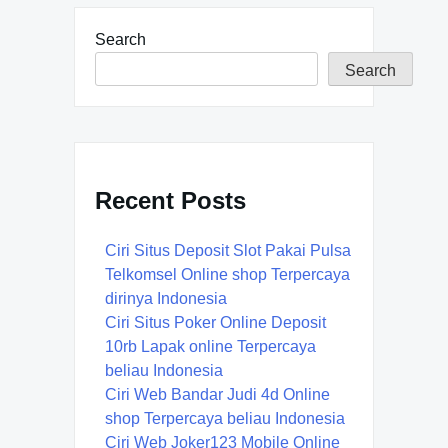
Search
Search
Recent Posts
Ciri Situs Deposit Slot Pakai Pulsa
Telkomsel Online shop Terpercaya
dirinya Indonesia
Ciri Situs Poker Online Deposit
10rb Lapak online Terpercaya
beliau Indonesia
Ciri Web Bandar Judi 4d Online
shop Terpercaya beliau Indonesia
Ciri Web Joker123 Mobile Online