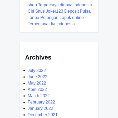
shop Terpercaya dirinya Indonesia
Ciri Situs Joker123 Deposit Pulsa
Tanpa Potongan Lapak online
Terpercaya dia Indonesia
Archives
July 2022
June 2022
May 2022
April 2022
March 2022
February 2022
January 2022
December 2021