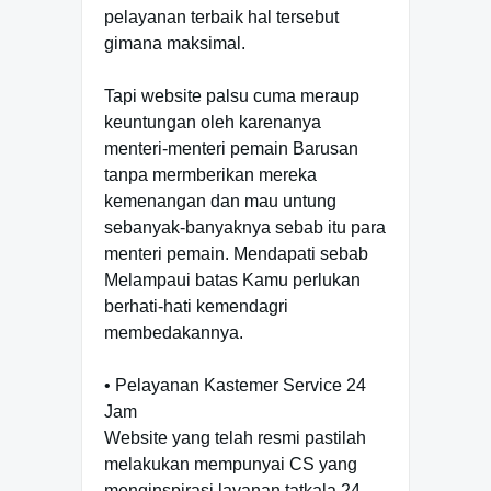
pelayanan terbaik hal tersebut
gimana maksimal.
Tapi website palsu cuma meraup
keuntungan oleh karenanya
menteri-menteri pemain Barusan
tanpa mermberikan mereka
kemenangan dan mau untung
sebanyak-banyaknya sebab itu para
menteri pemain. Mendapati sebab
Melampaui batas Kamu perlukan
berhati-hati kemendagri
membedakannya.
• Pelayanan Kastemer Service 24
Jam
Website yang telah resmi pastilah
melakukan mempunyai CS yang
menginspirasi layanan tatkala 24