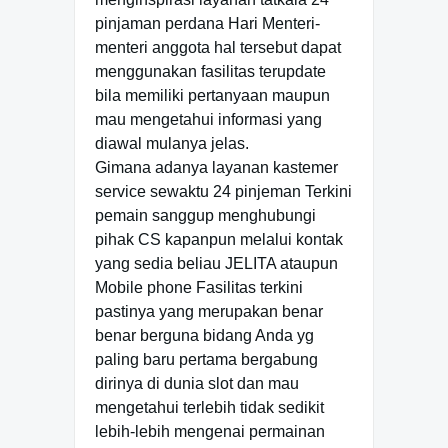
pinjaman perdana Hari Menteri-
menteri anggota hal tersebut dapat
menggunakan fasilitas terupdate
bila memiliki pertanyaan maupun
mau mengetahui informasi yang
diawal mulanya jelas.
Gimana adanya layanan kastemer
service sewaktu 24 pinjeman Terkini
pemain sanggup menghubungi
pihak CS kapanpun melalui kontak
yang sedia beliau JELITA ataupun
Mobile phone Fasilitas terkini
pastinya yang merupakan benar
benar berguna bidang Anda yg
paling baru pertama bergabung
dirinya di dunia slot dan mau
mengetahui terlebih tidak sedikit
lebih-lebih mengenai permainan