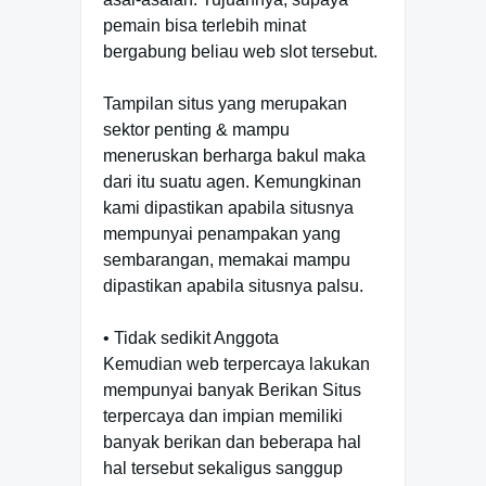
pemain bisa terlebih minat
bergabung beliau web slot tersebut.
Tampilan situs yang merupakan
sektor penting & mampu
meneruskan berharga bakul maka
dari itu suatu agen. Kemungkinan
kami dipastikan apabila situsnya
mempunyai penampakan yang
sembarangan, memakai mampu
dipastikan apabila situsnya palsu.
• Tidak sedikit Anggota
Kemudian web terpercaya lakukan
mempunyai banyak Berikan Situs
terpercaya dan impian memiliki
banyak berikan dan beberapa hal
hal tersebut sekaligus sanggup