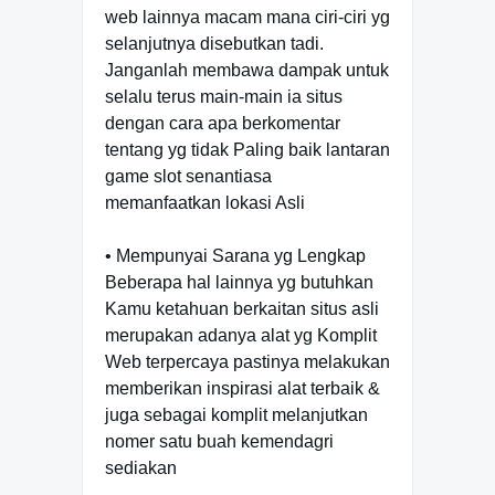
web lainnya macam mana ciri-ciri yg
selanjutnya disebutkan tadi.
Janganlah membawa dampak untuk
selalu terus main-main ia situs
dengan cara apa berkomentar
tentang yg tidak Paling baik lantaran
game slot senantiasa
memanfaatkan lokasi Asli
• Mempunyai Sarana yg Lengkap
Beberapa hal lainnya yg butuhkan
Kamu ketahuan berkaitan situs asli
merupakan adanya alat yg Komplit
Web terpercaya pastinya melakukan
memberikan inspirasi alat terbaik &
juga sebagai komplit melanjutkan
nomer satu buah kemendagri
sediakan