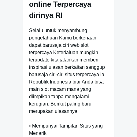
online Terpercaya
dirinya RI
Selalu untuk menyambung
pengetahuan Kamu berkenaan
dapat barusaja ciri web slot
terpercaya Keterlaluan mungkin
terupdate kita jalankan memberi
inspirasi ulasan berkaitan sanggup
barusaja ciri-ciri situs terpercaya ia
Republik Indonesia biar Anda bisa
main slot macam mana yang
diimpikan tanpa mengalami
kerugian. Berikut paling baru
merupakan ulasannya:
• Mempunyai Tampilan Situs yang
Menarik