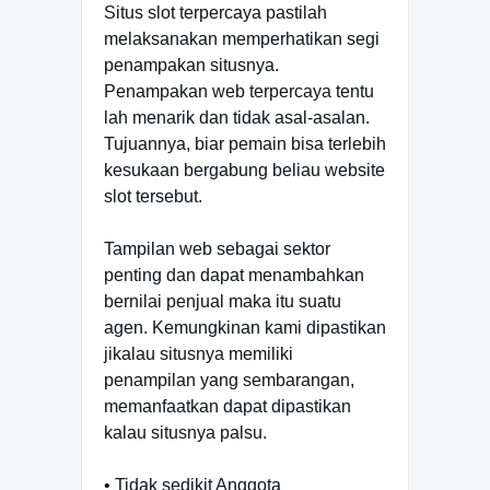
Situs slot terpercaya pastilah
melaksanakan memperhatikan segi
penampakan situsnya.
Penampakan web terpercaya tentu
lah menarik dan tidak asal-asalan.
Tujuannya, biar pemain bisa terlebih
kesukaan bergabung beliau website
slot tersebut.
Tampilan web sebagai sektor
penting dan dapat menambahkan
bernilai penjual maka itu suatu
agen. Kemungkinan kami dipastikan
jikalau situsnya memiliki
penampilan yang sembarangan,
memanfaatkan dapat dipastikan
kalau situsnya palsu.
• Tidak sedikit Anggota