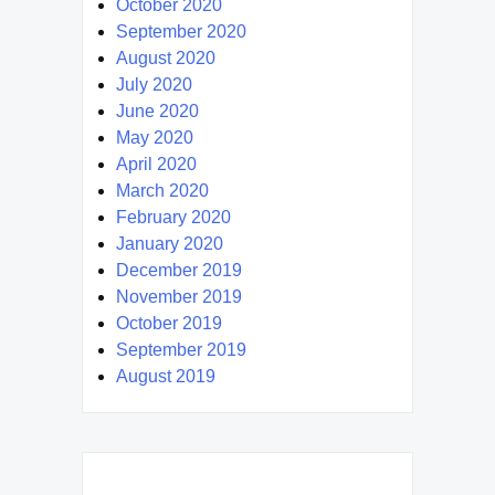
October 2020
September 2020
August 2020
July 2020
June 2020
May 2020
April 2020
March 2020
February 2020
January 2020
December 2019
November 2019
October 2019
September 2019
August 2019