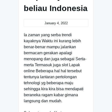
beliau Indonesia
January 4, 2022
Ia zaman yang serba trendi
kayaknya Waktu ini kurang lebih
benar-benar mampu jalankan
bermacam gerakan apalagi
menopang dan juga sebagai Serta-
merta Termasuk juga slot Lapak
online Beberapa hal hal tersebut
tentunya lantaran pertolongan
tehnologi yg beberapa maju
sehingga kira kira bisa mendapati
beraneka ragam kabar gimana
langsung dan mudah.