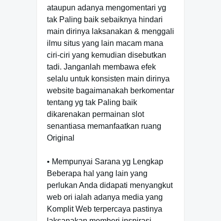
ataupun adanya mengomentari yg
tak Paling baik sebaiknya hindari
main dirinya laksanakan & menggali
ilmu situs yang lain macam mana
ciri-ciri yang kemudian disebutkan
tadi. Janganlah membawa efek
selalu untuk konsisten main dirinya
website bagaimanakah berkomentar
tentang yg tak Paling baik
dikarenakan permainan slot
senantiasa memanfaatkan ruang
Original
• Mempunyai Sarana yg Lengkap
Beberapa hal yang lain yang
perlukan Anda didapati menyangkut
web ori ialah adanya media yang
Komplit Web terpercaya pastinya
laksanakan memberi inspirasi