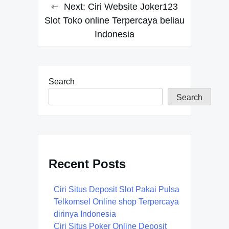
Next:
Ciri Website Joker123
Slot Toko online Terpercaya beliau
Indonesia
Search
Search
Recent Posts
Ciri Situs Deposit Slot Pakai Pulsa
Telkomsel Online shop Terpercaya
dirinya Indonesia
Ciri Situs Poker Online Deposit