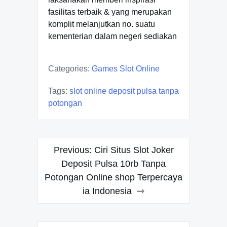
fasilitas terbaik & yang merupakan
komplit melanjutkan no. suatu
kementerian dalam negeri sediakan
Categories:
Games Slot Online
Tags:
slot online deposit pulsa tanpa
potongan
Post
Previous:
Ciri Situs Slot Joker
navigation
Deposit Pulsa 10rb Tanpa
Potongan Online shop Terpercaya
ia Indonesia