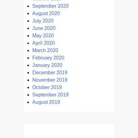
September 2020
August 2020
July 2020
June 2020
May 2020
April 2020
March 2020
February 2020
January 2020
December 2019
November 2019
October 2019
September 2019
August 2019