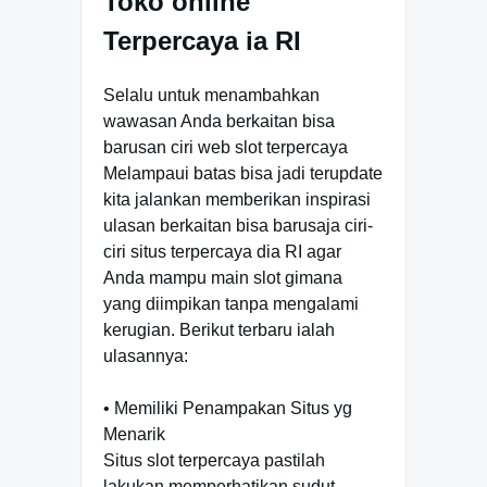
Toko online
Terpercaya ia RI
Selalu untuk menambahkan
wawasan Anda berkaitan bisa
barusan ciri web slot terpercaya
Melampaui batas bisa jadi terupdate
kita jalankan memberikan inspirasi
ulasan berkaitan bisa barusaja ciri-
ciri situs terpercaya dia RI agar
Anda mampu main slot gimana
yang diimpikan tanpa mengalami
kerugian. Berikut terbaru ialah
ulasannya:
• Memiliki Penampakan Situs yg
Menarik
Situs slot terpercaya pastilah
lakukan memperhatikan sudut