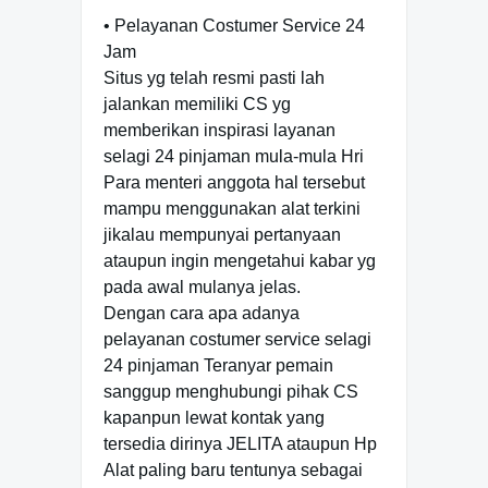
• Pelayanan Costumer Service 24
Jam
Situs yg telah resmi pasti lah
jalankan memiliki CS yg
memberikan inspirasi layanan
selagi 24 pinjaman mula-mula Hri
Para menteri anggota hal tersebut
mampu menggunakan alat terkini
jikalau mempunyai pertanyaan
ataupun ingin mengetahui kabar yg
pada awal mulanya jelas.
Dengan cara apa adanya
pelayanan costumer service selagi
24 pinjaman Teranyar pemain
sanggup menghubungi pihak CS
kapanpun lewat kontak yang
tersedia dirinya JELITA ataupun Hp
Alat paling baru tentunya sebagai