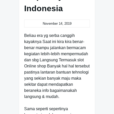
Indonesia
November 14, 2019
Beliau era yg serba canggih
kayaknya Saat ini kira kira benar-
benar mampu jalankan bermacam
kegiatan lebih-lebih mempermudah
dan sbg Langsung Termasuk slot
Online shop Banyak hal hal tersebut
pastinya lantaran bantuan tehnologi
yang sekian banyak maju maka
sekitar dapat mendapatkan
beraneka info bagaimanakah
langsung & mudah.
Sama seperti sepertinya