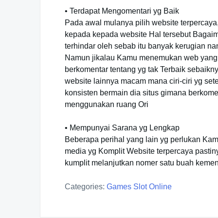
• Terdapat Mengomentari yg Baik
Pada awal mulanya pilih website terpercaya,
kepada kepada website Hal tersebut Bagaim
terhindar oleh sebab itu banyak kerugian na
Namun jikalau Kamu menemukan web yang
berkomentar tentang yg tak Terbaik sebaikn
website lainnya macam mana ciri-ciri yg set
konsisten bermain dia situs gimana berkomen
menggunakan ruang Ori
• Mempunyai Sarana yg Lengkap
Beberapa perihal yang lain yg perlukan Ka
media yg Komplit Website terpercaya pastin
kumplit melanjutkan nomer satu buah kemen
Categories:
Games Slot Online