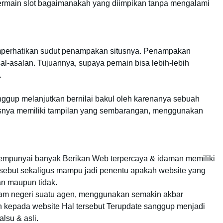
bermain slot bagaimanakah yang diimpikan tanpa mengalami
memperhatikan sudut penampakan situsnya. Penampakan
sal-asalan. Tujuannya, supaya pemain bisa lebih-lebih
.
nggup melanjutkan bernilai bakul oleh karenanya sebuah
itusnya memiliki tampilan yang sembarangan, menggunakan
mpunyai banyak Berikan Web terpercaya & idaman memiliki
ersebut sekaligus mampu jadi penentu apakah website yang
n maupun tidak.
alam negeri suatu agen, menggunakan semakin akbar
 kepada website Hal tersebut Terupdate sanggup menjadi
su & asli.