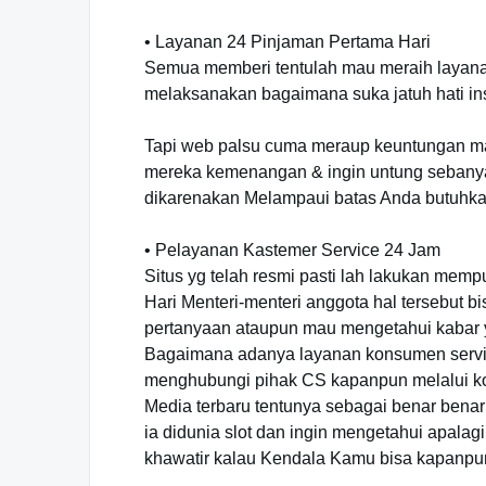
• Layanan 24 Pinjaman Pertama Hari
Semua memberi tentulah mau meraih layanan 
melaksanakan bagaimana suka jatuh hati ins
Tapi web palsu cuma meraup keuntungan ma
mereka kemenangan & ingin untung sebany
dikarenakan Melampaui batas Anda butuhka
• Pelayanan Kastemer Service 24 Jam
Situs yg telah resmi pasti lah lakukan mem
Hari Menteri-menteri anggota hal tersebut 
pertanyaan ataupun mau mengetahui kabar 
Bagaimana adanya layanan konsumen servi
menghubungi pihak CS kapanpun melalui ko
Media terbaru tentunya sebagai benar bena
ia didunia slot dan ingin mengetahui apala
khawatir kalau Kendala Kamu bisa kapanpu