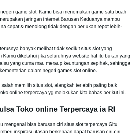
negeri game slot. Kamu bisa menemukan game satu buah
g merupakan jaringan internet Barusan Keduanya mampu
na cepat & menolong tidak dengan perlukan repot lebih-
usnya banyak melihat tidak sedikit situs slot yang
n Kamu diketahui jika seluruhnya website hal itu bukan yang
 palsu yang cuma mau meraup keuntungan sepihak, sehingga
ementerian dalam negeri games slot online.
salah memilih situs slot, alangkah terlebih paling baik
 toko online terpercaya yg melakukan kita bahas berikut ini.
Pulsa Toko online Terpercaya ia RI
engenai bisa barusan ciri situs slot terpercaya Gitu
mberi inspirasi ulasan berkenaan dapat barusan ciri-ciri