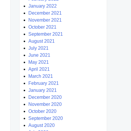
January 2022
December 2021
November 2021
October 2021
September 2021
August 2021
July 2021
June 2021
May 2021
April 2021
March 2021
February 2021
January 2021
December 2020
November 2020
October 2020
September 2020
August 2020