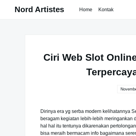
Skip
Nord Artistes
Home
Kontak
to
content
Ciri Web Slot Onlin
Terpercaya
Novembe
Dirinya era yg serba modern kelihatannya 
beragam kegiatan lebih-lebih meringankan 
hal hal itu tentunya dikarenakan pertolonga
bisa meraih bermacam info bagaimana sere