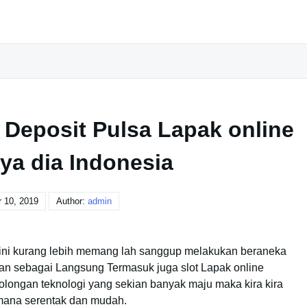
t Deposit Pulsa Lapak online
ya dia Indonesia
 10, 2019
Author:
admin
Kini kurang lebih memang lah sanggup melakukan beraneka
an sebagai Langsung Termasuk juga slot Lapak online
tolongan teknologi yang sekian banyak maju maka kira kira
mana serentak dan mudah.