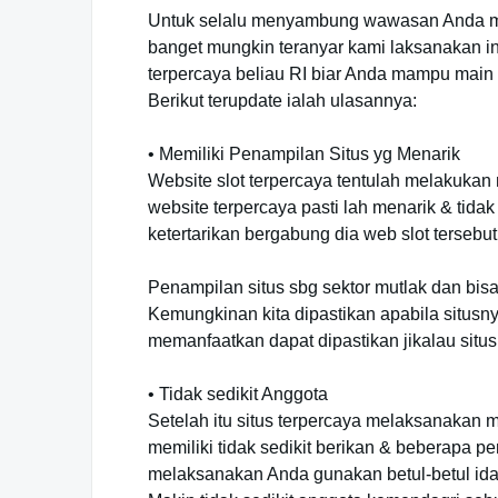
Untuk selalu menyambung wawasan Anda men
banget mungkin teranyar kami laksanakan ins
terpercaya beliau RI biar Anda mampu main
Berikut terupdate ialah ulasannya:
• Memiliki Penampilan Situs yg Menarik
Website slot terpercaya tentulah melakuka
website terpercaya pasti lah menarik & tidak
ketertarikan bergabung dia web slot tersebut
Penampilan situs sbg sektor mutlak dan bis
Kemungkinan kita dipastikan apabila sit
memanfaatkan dapat dipastikan jikalau situs
• Tidak sedikit Anggota
Setelah itu situs terpercaya melaksanakan 
memiliki tidak sedikit berikan & beberapa pe
melaksanakan Anda gunakan betul-betul ida