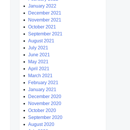
January 2022
December 2021
November 2021
October 2021
September 2021
August 2021
July 2021
June 2021
May 2021
April 2021
March 2021
February 2021
January 2021
December 2020
November 2020
October 2020
September 2020
August 2020