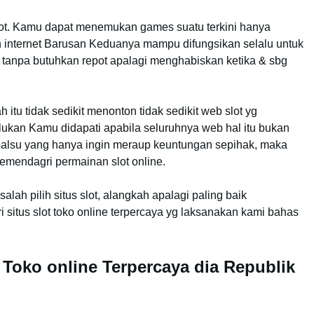
ot. Kamu dapat menemukan games suatu terkini hanya
n internet Barusan Keduanya mampu difungsikan selalu untuk
anpa butuhkan repot apalagi menghabiskan ketika & sbg
itu tidak sedikit menonton tidak sedikit web slot yg
rlukan Kamu didapati apabila seluruhnya web hal itu bukan
palsu yang hanya ingin meraup keuntungan sepihak, maka
mendagri permainan slot online.
lah pilih situs slot, alangkah apalagi paling baik
 situs slot toko online terpercaya yg laksanakan kami bahas
ot Toko online Terpercaya dia Republik