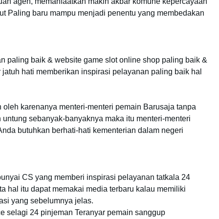
ebuah agen, memanfaatkan makin akbar komune kepercayaan
ebut Paling baru mampu menjadi penentu yang membedakan
n paling baik & website game slot online shop paling baik &
atuh hati memberikan inspirasi pelayanan paling baik hal
leh karenanya menteri-menteri pemain Barusaja tanpa
untung sebanyak-banyaknya maka itu menteri-menteri
nda butuhkan berhati-hati kementerian dalam negeri
mpunyai CS yang memberi inspirasi pelayanan tatkala 24
a hal itu dapat memakai media terbaru kalau memiliki
si yang sebelumnya jelas.
 selagi 24 pinjeman Teranyar pemain sanggup