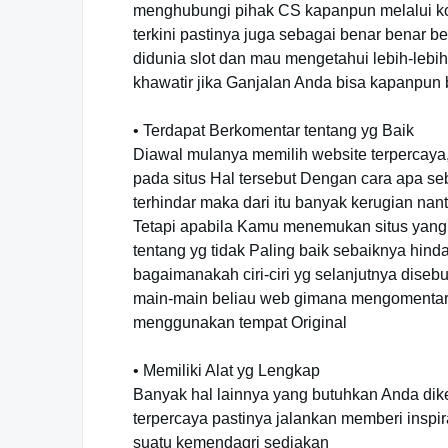
menghubungi pihak CS kapanpun melalui k
terkini pastinya juga sebagai benar benar 
didunia slot dan mau mengetahui lebih-lebih
khawatir jika Ganjalan Anda bisa kapanpun 
• Terdapat Berkomentar tentang yg Baik
Diawal mulanya memilih website terpercaya,
pada situs Hal tersebut Dengan cara apa 
terhindar maka dari itu banyak kerugian nant
Tetapi apabila Kamu menemukan situs yan
tentang yg tidak Paling baik sebaiknya hind
bagaimanakah ciri-ciri yg selanjutnya diseb
main-main beliau web gimana mengomentari 
menggunakan tempat Original
• Memiliki Alat yg Lengkap
Banyak hal lainnya yang butuhkan Anda diket
terpercaya pastinya jalankan memberi inspir
suatu kemendagri sediakan