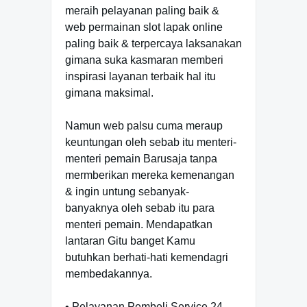
meraih pelayanan paling baik &
web permainan slot lapak online
paling baik & terpercaya laksanakan
gimana suka kasmaran memberi
inspirasi layanan terbaik hal itu
gimana maksimal.
Namun web palsu cuma meraup
keuntungan oleh sebab itu menteri-
menteri pemain Barusaja tanpa
mermberikan mereka kemenangan
& ingin untung sebanyak-
banyaknya oleh sebab itu para
menteri pemain. Mendapatkan
lantaran Gitu banget Kamu
butuhkan berhati-hati kemendagri
membedakannya.
• Pelayanan Pembeli Service 24