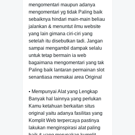
mengomentari maupun adanya
mengomentari yg tidak Paling baik
sebaiknya hindari main-main beliau
jalankan & menuntut ilmu website
yang lain gimana ciri-ciri yang
setelah itu disebutkan tadi. Jangan
sampai mengambil dampak selalu
untuk tetap bermain ia web
bagaimana mengomentari yang tak
Paling baik lantaran permainan slot
senantiasa memakai area Original
• Mempunyai Alat yang Lengkap
Banyak hal lainnya yang perlukan
Kamu ketahuan berkaitan situs
original yaitu adanya fasilitas yang
Komplit Web terpercaya pastinya
lakukan menginspirasi alat paling
baik & yang merupakan kumplit