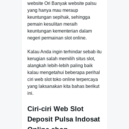
website Ori Banyak website palsu
yang hanya mau meraup
keuntungan sepihak, sehingga
pemain kesulitan meraih
keuntungan kementerian dalam
negeri permainan slot online.
Kalau Anda ingin terhindar sebab itu
kerugian salah memilih situs slot,
alangkah lebih-lebih paling baik
kalau mengetahui beberapa perihal
ciri web slot toko online terpercaya
yang laksanakan kita bahas berikut
ini.
Ciri-ciri Web Slot
Deposit Pulsa Indosat