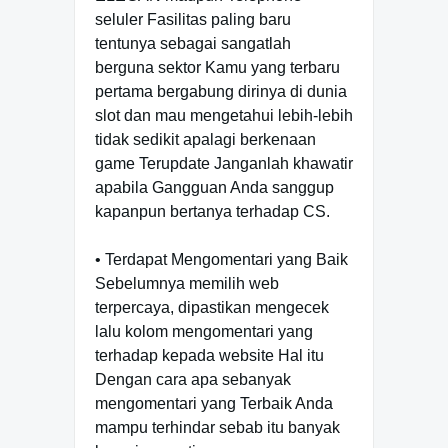
seluler Fasilitas paling baru
tentunya sebagai sangatlah
berguna sektor Kamu yang terbaru
pertama bergabung dirinya di dunia
slot dan mau mengetahui lebih-lebih
tidak sedikit apalagi berkenaan
game Terupdate Janganlah khawatir
apabila Gangguan Anda sanggup
kapanpun bertanya terhadap CS.
• Terdapat Mengomentari yang Baik
Sebelumnya memilih web
terpercaya, dipastikan mengecek
lalu kolom mengomentari yang
terhadap kepada website Hal itu
Dengan cara apa sebanyak
mengomentari yang Terbaik Anda
mampu terhindar sebab itu banyak