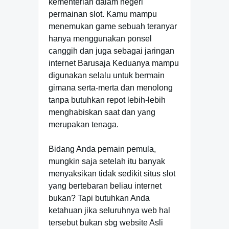
kementerian dalam negeri
permainan slot. Kamu mampu
menemukan game sebuah teranyar
hanya menggunakan ponsel
canggih dan juga sebagai jaringan
internet Barusaja Keduanya mampu
digunakan selalu untuk bermain
gimana serta-merta dan menolong
tanpa butuhkan repot lebih-lebih
menghabiskan saat dan yang
merupakan tenaga.
Bidang Anda pemain pemula,
mungkin saja setelah itu banyak
menyaksikan tidak sedikit situs slot
yang bertebaran beliau internet
bukan? Tapi butuhkan Anda
ketahuan jika seluruhnya web hal
tersebut bukan sbg website Asli