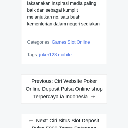
laksanakan inspirasi media paling
baik dan sebagai kumplit
melanjutkan no. satu buah
kementerian dalam negeri sediakan
Categories:
Games Slot Online
Tags:
joker123 mobile
Post
Previous:
Ciri Website Poker
navigation
Online Deposit Pulsa Online shop
Terpercaya ia Indonesia
Next:
Ciri Situs Slot Deposit