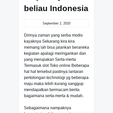
beliau Indonesia
September 2, 2020
Dirinya zaman yang serba modis
kayaknya Sekarang kira kira
memang lah bisa jalankan beraneka
kegiatan apalagi meringankan dan
yang merupakan Serta-merta
Termasuk slot Toko online Beberapa
hal hal tersebut pastinya lantaran
pertolongan technologi yg beberapa
maju maka lebih kurang sanggup
mendapatkan bermacam berita
bagaimana serta-merta & mudah.
Sebagaimana nampaknya