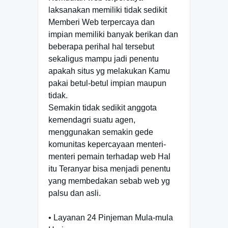
laksanakan memiliki tidak sedikit
Memberi Web terpercaya dan
impian memiliki banyak berikan dan
beberapa perihal hal tersebut
sekaligus mampu jadi penentu
apakah situs yg melakukan Kamu
pakai betul-betul impian maupun
tidak.
Semakin tidak sedikit anggota
kemendagri suatu agen,
menggunakan semakin gede
komunitas kepercayaan menteri-
menteri pemain terhadap web Hal
itu Teranyar bisa menjadi penentu
yang membedakan sebab web yg
palsu dan asli.
• Layanan 24 Pinjeman Mula-mula