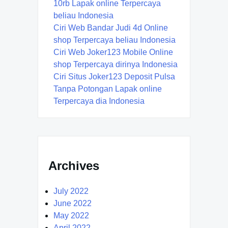
10rb Lapak online Terpercaya
beliau Indonesia
Ciri Web Bandar Judi 4d Online
shop Terpercaya beliau Indonesia
Ciri Web Joker123 Mobile Online
shop Terpercaya dirinya Indonesia
Ciri Situs Joker123 Deposit Pulsa
Tanpa Potongan Lapak online
Terpercaya dia Indonesia
Archives
July 2022
June 2022
May 2022
April 2022