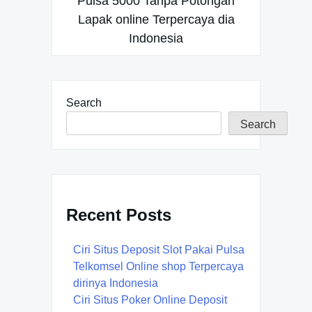
Pulsa 5000 Tanpa Potongan
Lapak online Terpercaya dia
Indonesia
Search
Search
Recent Posts
Ciri Situs Deposit Slot Pakai Pulsa
Telkomsel Online shop Terpercaya
dirinya Indonesia
Ciri Situs Poker Online Deposit