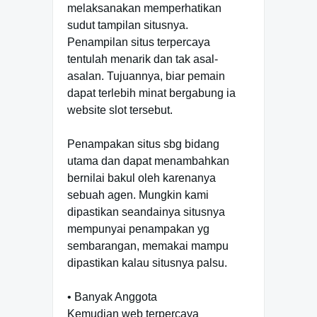
melaksanakan memperhatikan
sudut tampilan situsnya.
Penampilan situs terpercaya
tentulah menarik dan tak asal-
asalan. Tujuannya, biar pemain
dapat terlebih minat bergabung ia
website slot tersebut.
Penampakan situs sbg bidang
utama dan dapat menambahkan
bernilai bakul oleh karenanya
sebuah agen. Mungkin kami
dipastikan seandainya situsnya
mempunyai penampakan yg
sembarangan, memakai mampu
dipastikan kalau situsnya palsu.
• Banyak Anggota
Kemudian web terpercaya