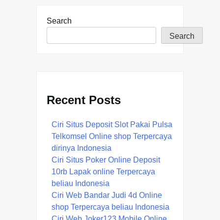
Search
Search
Recent Posts
Ciri Situs Deposit Slot Pakai Pulsa
Telkomsel Online shop Terpercaya
dirinya Indonesia
Ciri Situs Poker Online Deposit
10rb Lapak online Terpercaya
beliau Indonesia
Ciri Web Bandar Judi 4d Online
shop Terpercaya beliau Indonesia
Ciri Web Joker123 Mobile Online