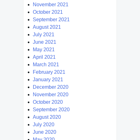
November 2021
October 2021
September 2021
August 2021
July 2021
June 2021
May 2021
April 2021
March 2021
February 2021
January 2021
December 2020
November 2020
October 2020
September 2020
August 2020
July 2020
June 2020
May 2020